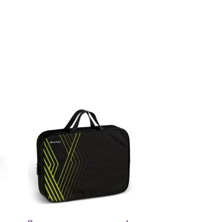
ь
Добавить
в список
желаний