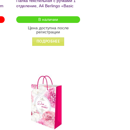
Папка текстильная с ручками 1
am
отделение, А4 Berlingo «Basic
green», 350*265*75мм, текстиль,
на молнии2601
В наличии
Цена доступна после
регистрации
ПОДРОБНЕЕ
ь
Добавить
в список
желаний