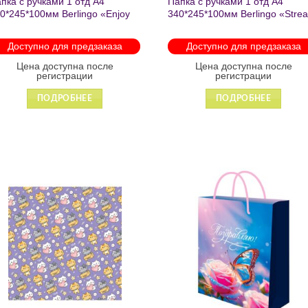
пка с ручками 1 отд А4
Папка с ручками 1 отд А4
0*245*100мм Berlingo «Enjoy
340*245*100мм Berlingo «Stre
e little things» пластик на
rider» пластик на молнии 1207
лнии 1215
Доступно для предзаказа
Доступно для предзаказа
Цена доступна после
Цена доступна после
регистрации
регистрации
ПОДРОБНЕЕ
ПОДРОБНЕЕ
Добавить
Добавит
в список
в список
желаний
желаний