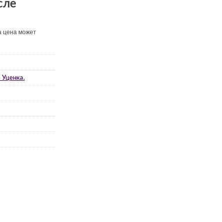
сле
а цена может
 Уценка.