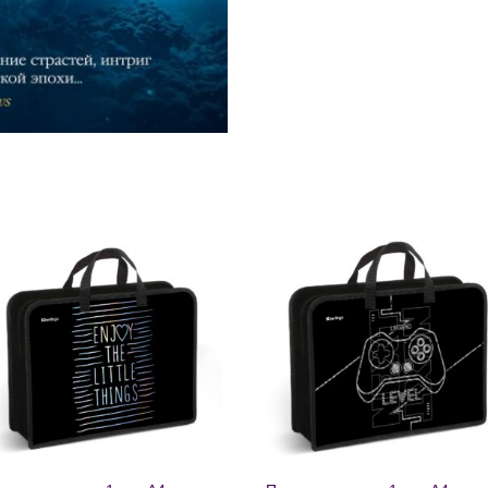
Добавить
Добавит
в список
в список
желаний
желаний