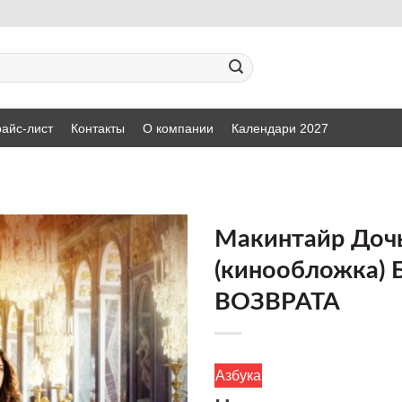
айс-лист
Контакты
О компании
Календари 2027
Макинтайр Доч
(кинообложка) 
ДОБАВИТЬ
ВОЗВРАТА
В СПИСОК
ЖЕЛАНИЙ
Азбука