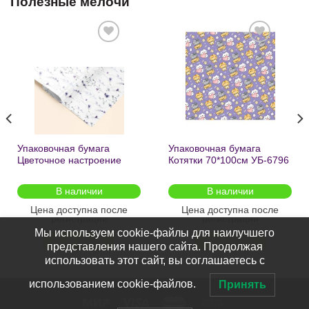
Полезные мелочи
Добавить
Добавить
в список
в список
желаний
желаний
Упаковочная бумага
Упаковочная бумага
Цветочное настроение
Котятки 70*100см УБ-6796
70*100см УБ-6808 /кратно
/кратно 2шт/
2шт/
В наличии
В наличии
Цена доступна после
Цена доступна после
регистрации
регистрации
Мы используем cookie-файлы для наилучшего
ПОДРОБНЕЕ
ПОДРОБНЕЕ
представления нашего сайта. Продолжая
использовать этот сайт, вы соглашаетесь с
использованием cookie-файлов.
Принять