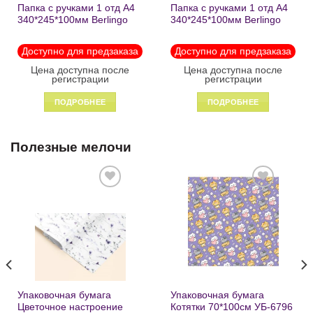
Папка с ручками 1 отд А4
Папка с ручками 1 отд А4
340*245*100мм Berlingo
340*245*100мм Berlingo
«Black» пластик на
«Enjoy the little things»
молнии1246
пластик на молнии 1215
Доступно для предзаказа
Доступно для предзаказа
Цена доступна после
Цена доступна после
регистрации
регистрации
ПОДРОБНЕЕ
ПОДРОБНЕЕ
Полезные мелочи
Добавить
Добавить
в список
в список
желаний
желаний
Упаковочная бумага
Упаковочная бумага
Цветочное настроение
Котятки 70*100см УБ-6796