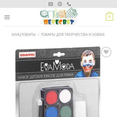
Skip
to
content
0
КАНЦТОВАРЫ
/
ТОВАРЫ ДЛЯ ТВОРЧЕСТВА И ХОББИ.
ДОБАВИТЬ
В СПИСОК
ЖЕЛАНИЙ