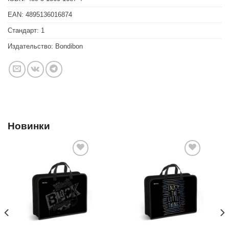
EAN:
4895136016874
Стандарт:
1
Издательство:
Bondibon
Новинки
Добавить
Добавить
в список
в список
желаний
желаний