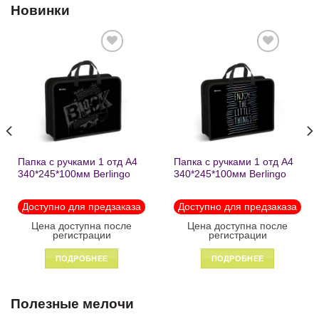
Новинки
Добавить
Добавить
в список
в список
желаний
желаний
Папка с ручками 1 отд А4
Папка с ручками 1 отд А4
340*245*100мм Berlingo
340*245*100мм Berlingo
«Black» пластик на
«Enjoy the little things»
молнии1246
пластик на молнии 1215
Доступно для предзаказа
Доступно для предзаказа
Цена доступна после
Цена доступна после
регистрации
регистрации
ПОДРОБНЕЕ
ПОДРОБНЕЕ
Полезные мелочи