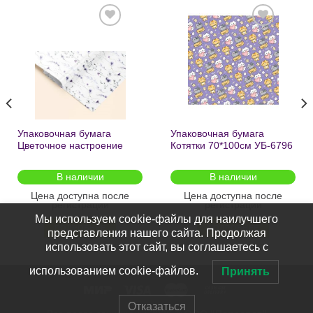
Добавить
Добавить
в список
в список
желаний
желаний
Упаковочная бумага
Упаковочная бумага
Цветочное настроение
Котятки 70*100см УБ-6796
70*100см УБ-6808 /кратно
/кратно 2шт/
2шт/
В наличии
В наличии
Цена доступна после
Цена доступна после
регистрации
регистрации
Мы используем cookie-файлы для наилучшего
ПОДРОБНЕЕ
ПОДРОБНЕЕ
представления нашего сайта. Продолжая
использовать этот сайт, вы соглашаетесь с
использованием cookie-файлов.
Принять
Отказаться