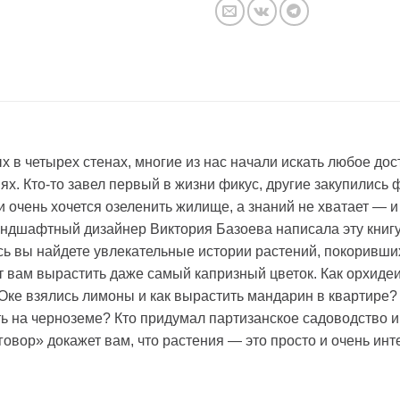
 в четырех стенах, многие из нас начали искать любое дос
иях. Кто-то завел первый в жизни фикус, другие закупилис
сли очень хочется озеленить жилище, а знаний не хватает —
дшафтный дизайнер Виктория Базоева написала эту книгу д
есь вы найдете увлекательные истории растений, покоривш
т вам вырастить даже самый капризный цветок. Как орхиде
Оке взялись лимоны и как вырастить мандарин в квартире
ть на черноземе? Кто придумал партизанское садоводство и
овор» докажет вам, что растения — это просто и очень инт