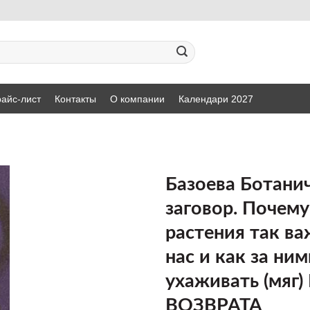
айс-лист
Контакты
О компании
Календари 2027
Базоева Ботани
заговор. Почему
ДОБАВИТЬ
растения так в
В СПИСОК
ЖЕЛАНИЙ
нас и как за ним
ухаживать (мяг)
ВОЗВРАТА