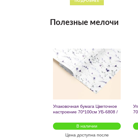
ДРОБНЕЕ
ПОДРОБНЕЕ
Полезные мелочи
Добавить
Добавить
в список
в список
желаний
желаний
чный с мат.лам.
Упаковочная бумага Цветочное
Уп
ML) Торт со
настроение 70*100см УБ-6808 /
70
г (собс.разр.)
кратно 2шт/
 для предзаказа
В наличии
оступна после
Цена доступна после