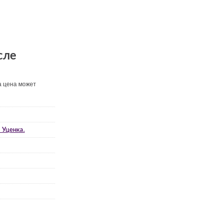
сле
а цена может
 Уценка.