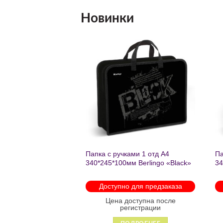
Новинки
Добавить
Добавить
в список
в список
желаний
желаний
нешкольных занятий
Папка с ручками 1 отд А4
Па
есте к победе
340*245*100мм Berlingo «Black»
34
ень регулируемый
пластик на молнии1246
th
арабинами
мо
 для предзаказа
Доступно для предзаказа
 88931
оступна после
Цена доступна после
гистрации
регистрации