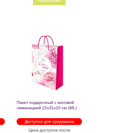
ПОДРОБНЕЕ
ь
Добавить
в список
желаний
Пакет подарочный с матовой
ламинацией 22х31х10 см (ML)
Пышные пионы 190г ППК-2759
Доступно для предзаказа
Цена доступна после