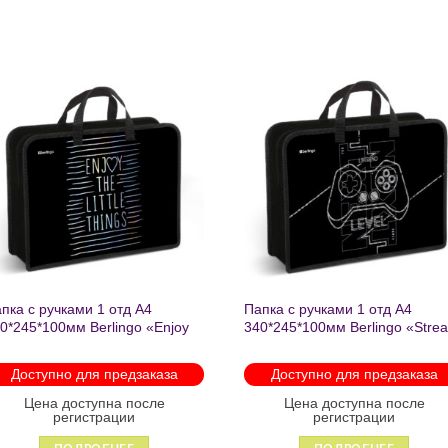
Добавить
Добавит
в список
в список
желаний
желаний
пка с ручками 1 отд А4
Папка с ручками 1 отд А4
0*245*100мм Berlingo «Enjoy
340*245*100мм Berlingo «Stre
e little things» пластик на
rider» пластик на молнии 1207
лнии 1215
Доступно для предзаказа
Доступно для предзаказа
Цена доступна после
Цена доступна после
регистрации
регистрации