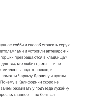
тупное хобби и способ скрасить серую
ь фитолампами и устроили аптекарский
 и горшки превращаются в кладбища?
ля тех, кто любит цветы — и не
их миллионы подоконников, и
и помогли Чарльзу Дарвину и нужны
? Почему в Калифорнии скоро не
 зачем разбивать у подъезда лужайку
ересно, главное — не бояться