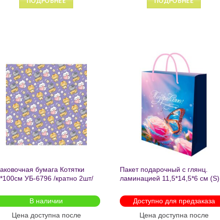
ПОДРОБНЕЕ
ПОДРОБНЕЕ
Добавить
Добавит
в список
в список
желаний
желаний
аковочная бумага Котятки
Пакет подарочный с глянц.
*100см УБ-6796 /кратно 2шт/
ламинацией 11,5*14,5*6 см (S)
Бабочка ППК-2727
В наличии
Доступно для предзаказа
Цена доступна после
Цена доступна после