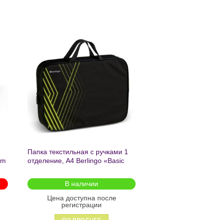
ь
Добавить
в список
желаний
Папка текстильная с ручками 1
am
отделение, А4 Berlingo «Basic
green», 350*265*75мм, текстиль,
на молнии2601
В наличии
Цена доступна после
регистрации