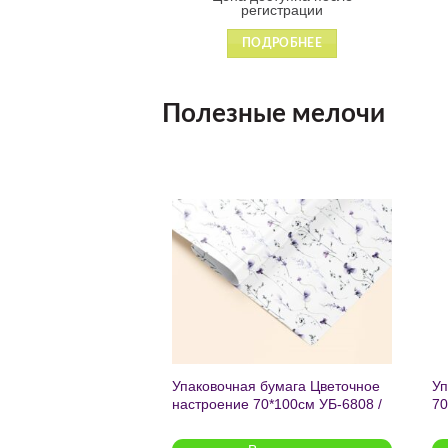
гистрации
регистрации
ДРОБНЕЕ
ПОДРОБНЕЕ
Полезные мелочи
Добавить
Добавить
в список
в список
желаний
желаний
чный с мат.лам.
Упаковочная бумага Цветочное
Уп
ML) Торт со
настроение 70*100см УБ-6808 /
70
г (собс.разр.)
кратно 2шт/