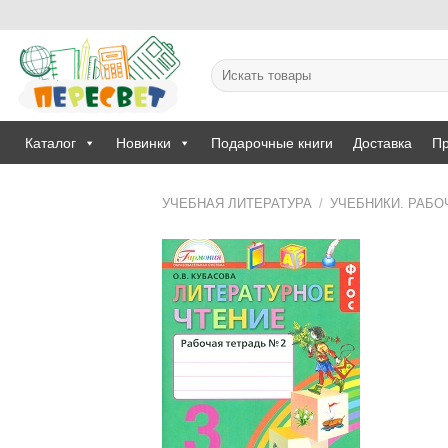
Skip
to
content
Искать:
Каталог
Новинки
Подарочные книги
Доставка
Пр
УЧЕБНАЯ ЛИТЕРАТУРА
/
УЧЕБНИКИ. РАБО