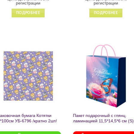
регистрации
регистрации
ПОДРОБНЕЕ
ПОДРОБНЕЕ
Добавить
Добавит
в список
в список
желаний
желаний
аковочная бумага Котятки
Пакет подарочный с глянц.
*100см УБ-6796 /кратно 2шт/
ламинацией 11,5*14,5*6 см (S)
Бабочка ППК-2727