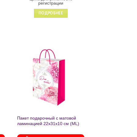
регистрации
ПОДРОБНЕЕ
ь
Добавить
в список
желаний
Пакет подарочный с матовой
ламинацией 22х31х10 см (ML)
Пышные пионы 190г ППК-2759