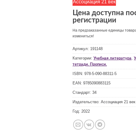
Ассоциация 21 век
Цена доступна по
регистрации
На предзаказанные единицы товар
измениться!
Артикул:
191148
Категории:
,
Учебная литература
У
тетради. Прописи.
ISBN:
978-5-090-88311-5
EAN:
9785090883115
Стандарт:
34
Издательство:
Ассоциация 21 век
Год:
2022