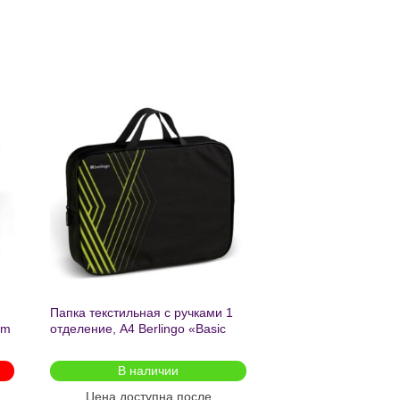
ь
Добавить
в список
желаний
Папка текстильная с ручками 1
am
отделение, А4 Berlingo «Basic
green», 350*265*75мм, текстиль,
на молнии2601
В наличии
Цена доступна после