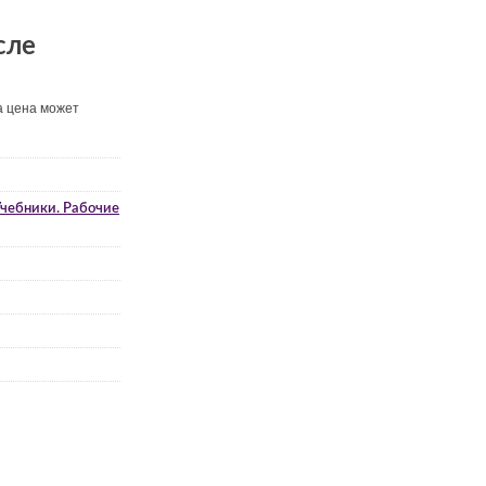
сле
а цена может
чебники. Рабочие