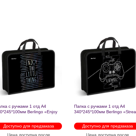
Добавить
Добавит
в список
в список
желаний
желаний
пка с ручками 1 отд А4
Папка с ручками 1 отд А4
0*245*100мм Berlingo «Enjoy
340*245*100мм Berlingo «Stre
e little things» пластик на
rider» пластик на молнии 1207
лнии 1215
Доступно для предзаказа
Доступно для предзаказа
Цена доступна после
Цена доступна после