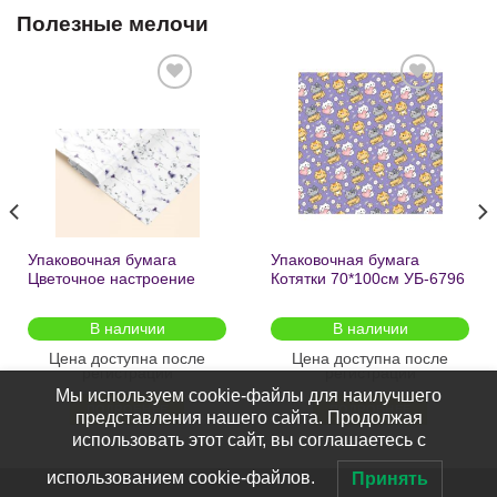
Полезные мелочи
Добавить
Добавить
в список
в список
желаний
желаний
Упаковочная бумага
Упаковочная бумага
Цветочное настроение
Котятки 70*100см УБ-6796
70*100см УБ-6808 /кратно
/кратно 2шт/
2шт/
В наличии
В наличии
Цена доступна после
Цена доступна после
регистрации
регистрации
Мы используем cookie-файлы для наилучшего
ПОДРОБНЕЕ
ПОДРОБНЕЕ
представления нашего сайта. Продолжая
использовать этот сайт, вы соглашаетесь с
использованием cookie-файлов.
Принять