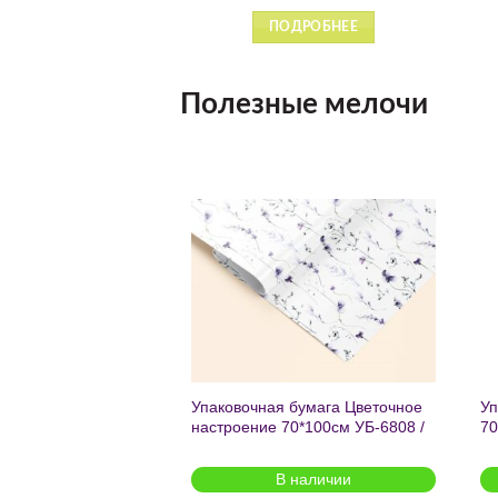
ДРОБНЕЕ
ПОДРОБНЕЕ
Полезные мелочи
Добавить
Добавить
в список
в список
желаний
желаний
чный с мат.лам.
Упаковочная бумага Цветочное
Уп
ML) Торт со
настроение 70*100см УБ-6808 /
70
г (собс.разр.)
кратно 2шт/
 для предзаказа
В наличии