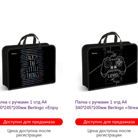
Добавить
Добавит
в список
в список
желаний
желаний
пка с ручками 1 отд А4
Папка с ручками 1 отд А4
0*245*100мм Berlingo «Enjoy
340*245*100мм Berlingo «Stre
e little things» пластик на
rider» пластик на молнии 1207
лнии 1215
Доступно для предзаказа
Доступно для предзаказа
Цена доступна после
Цена доступна после
регистрации
регистрации