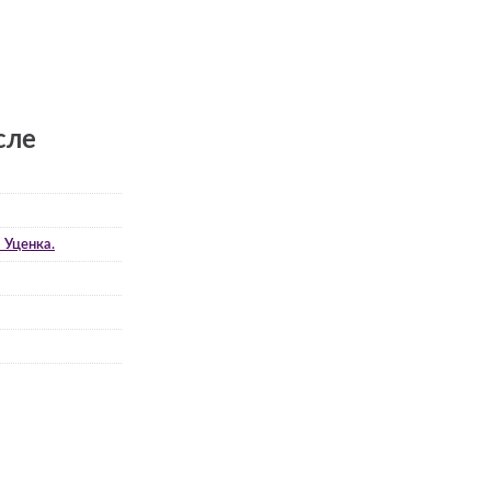
сле
 Уценка.