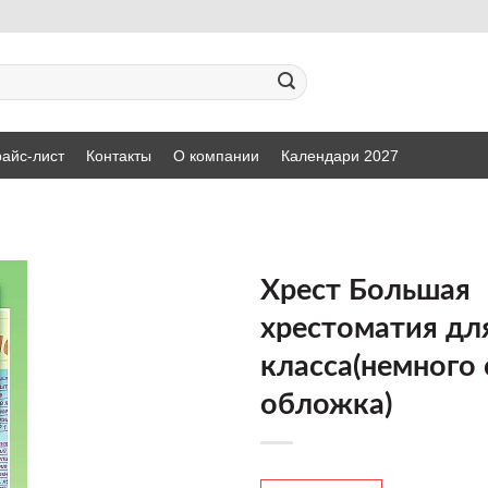
айс-лист
Контакты
О компании
Календари 2027
Хрест Большая
хрестоматия дл
ДОБАВИТЬ
класса(немного 
В СПИСОК
ЖЕЛАНИЙ
обложка)