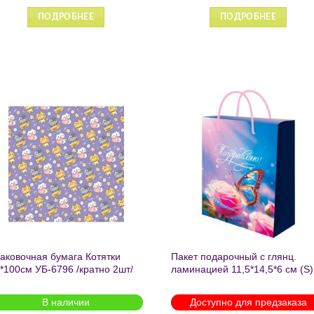
ПОДРОБНЕЕ
ПОДРОБНЕЕ
Добавить
Добавит
в список
в список
желаний
желаний
аковочная бумага Котятки
Пакет подарочный с глянц.
*100см УБ-6796 /кратно 2шт/
ламинацией 11,5*14,5*6 см (S)
Бабочка ППК-2727
В наличии
Доступно для предзаказа