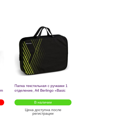
ь
Добавить
в список
желаний
Папка текстильная с ручками 1
am
отделение, А4 Berlingo «Basic
green», 350*265*75мм, текстиль,
на молнии2601
В наличии
Цена доступна после
регистрации