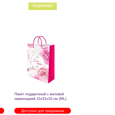
ПОДРОБНЕЕ
ь
Добавить
в список
желаний
Пакет подарочный с матовой
ламинацией 22х31х10 см (ML)
Пышные пионы 190г ППК-2759
Доступно для предзаказа