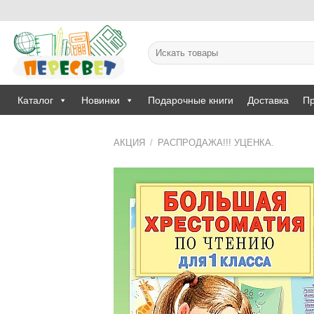
Skip
to
content
Искать:
Каталог
Новинки
Подарочные книги
Доставка
Пр
АКЦИЯ
/
РАСПРОДАЖА!!! УЦЕНКА.