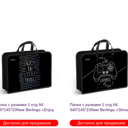
Добавить
Добавит
в список
в список
желаний
желаний
пка с ручками 1 отд А4
Папка с ручками 1 отд А4
0*245*100мм Berlingo «Enjoy
340*245*100мм Berlingo «Stre
e little things» пластик на
rider» пластик на молнии 1207
лнии 1215
Доступно для предзаказа
Доступно для предзаказа