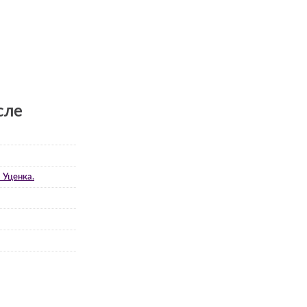
сле
 Уценка.