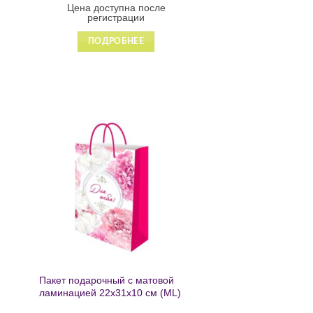
Цена доступна после
регистрации
ПОДРОБНЕЕ
ь
Добавить
в список
желаний
Пакет подарочный с матовой
ламинацией 22х31х10 см (ML)
Пышные пионы 190г ППК-2759