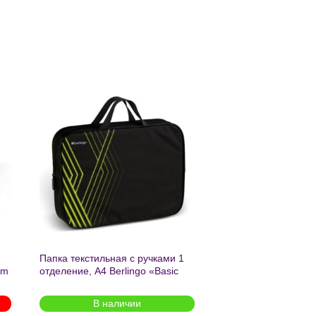
ь
Добавить
в список
желаний
Папка текстильная с ручками 1
am
отделение, А4 Berlingo «Basic
green», 350*265*75мм, текстиль,
на молнии2601
В наличии