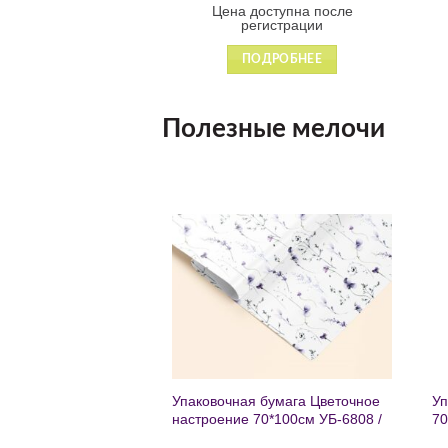
оступна после
Цена доступна после
гистрации
регистрации
ДРОБНЕЕ
ПОДРОБНЕЕ
Полезные мелочи
Добавить
Добавить
в список
в список
желаний
желаний
чный с мат.лам.
Упаковочная бумага Цветочное
Уп
ML) Торт со
настроение 70*100см УБ-6808 /
70
г (собс.разр.)
кратно 2шт/