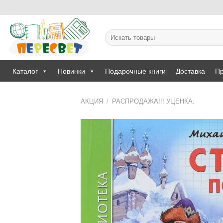
Skip
to
content
Искать:
Каталог
Новинки
Подарочные книги
Доставка
Пр
АКЦИЯ
/
РАСПРОДАЖА!!! УЦЕНКА.