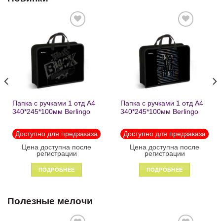
Добавить
Добавить
в список
в список
желаний
желаний
Папка с ручками 1 отд А4
Папка с ручками 1 отд А4
340*245*100мм Berlingo
340*245*100мм Berlingo
«Black» пластик на
«Enjoy the little things»
молнии1246
пластик на молнии 1215
Доступно для предзаказа
Доступно для предзаказа
Цена доступна после
Цена доступна после
регистрации
регистрации
ПОДРОБНЕЕ
ПОДРОБНЕЕ
Полезные мелочи