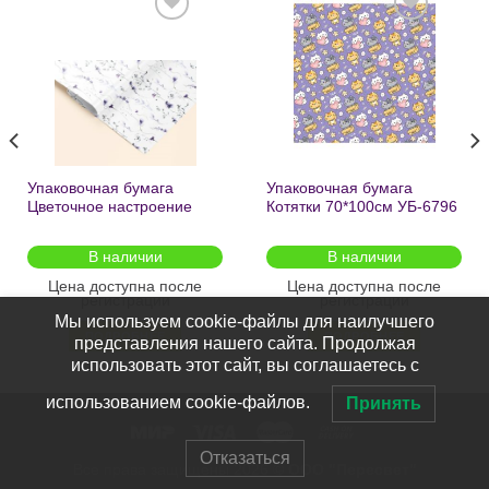
Добавить
Добавить
в список
в список
желаний
желаний
Упаковочная бумага
Упаковочная бумага
Цветочное настроение
Котятки 70*100см УБ-6796
70*100см УБ-6808 /кратно
/кратно 2шт/
2шт/
В наличии
В наличии
Цена доступна после
Цена доступна после
регистрации
регистрации
Мы используем cookie-файлы для наилучшего
ПОДРОБНЕЕ
ПОДРОБНЕЕ
представления нашего сайта. Продолжая
использовать этот сайт, вы соглашаетесь с
использованием cookie-файлов.
Принять
Отказаться
Все права защищены 2026 ©
ООО "Пересвет"