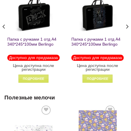
в список
в список
желаний
желаний
Папка с ручками 1 отд А4
Папка с ручками 1 отд А4
340*245*100мм Berlingo
340*245*100мм Berlingo
«Black» пластик на
«Enjoy the little things»
молнии1246
пластик на молнии 1215
Доступно для предзаказа
Доступно для предзаказа
Цена доступна после
Цена доступна после
регистрации
регистрации
ПОДРОБНЕЕ
ПОДРОБНЕЕ
Полезные мелочи
Добавить
Добавить
в список
в список
желаний
желаний