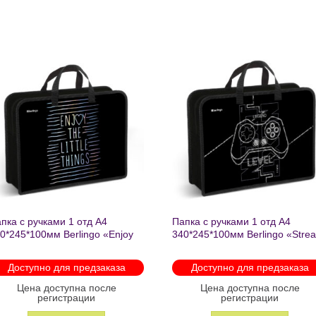
бавить
Добавить
список
в список
ланий
желаний
ками 1
Папка текстильная с ручками 1
Папка текстил
Basic
отделение, А4 Berlingo «Basic
отделение, А4 
кстиль,
pink», 350*265*75мм, текстиль,
350*265*75мм,
на молнии 2602
молнии 1222
Доступно для предзаказа
В 
ле
Цена доступна после
Цена до
регистрации
рег