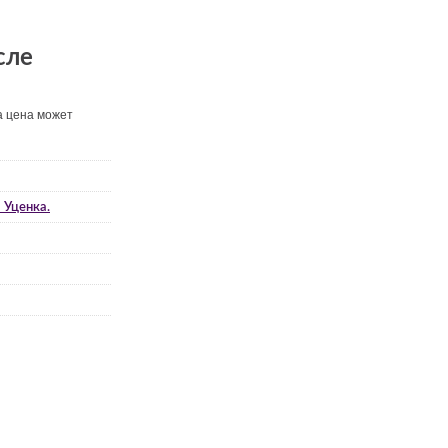
сле
а цена может
 Уценка.