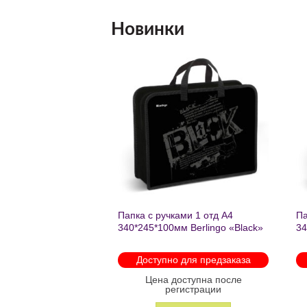
Новинки
Добавить
До
в список
в 
желаний
же
Папка с ручками 1 отд А4
Папка текстильная с руч
340*245*100мм Berlingo «Stream
отделение, А4 Berlingo «
rider» пластик на молнии 1207
green», 350*265*75мм, те
на молнии2601
Доступно для предзаказа
В наличии
Цена доступна после
Цена доступна пос
регистрации
регистрации