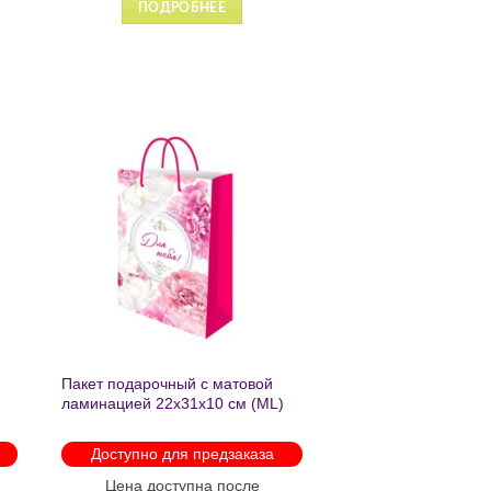
РОБНЕЕ
ПОДРОБНЕЕ
ь
Добавить
в список
желаний
Пакет подарочный с матовой
ламинацией 22х31х10 см (ML)
Пышные пионы 190г ППК-2759
Доступно для предзаказа
Цена доступна после