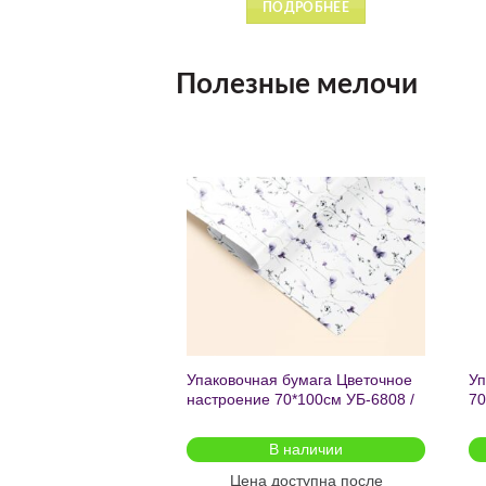
ПОДРОБНЕЕ
ПОДРОБНЕЕ
Полезные мелочи
Добавить
Добавить
в список
в список
желаний
желаний
чный с мат.лам.
Упаковочная бумага Цветочное
Уп
ML) Торт со
настроение 70*100см УБ-6808 /
70
г (собс.разр.)
кратно 2шт/
 для предзаказа
В наличии
оступна после
Цена доступна после