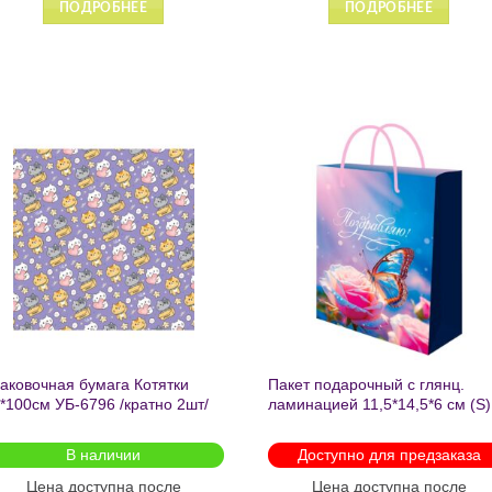
ПОДРОБНЕЕ
ПОД
Добавить
Добавит
в список
в список
желаний
желаний
аковочная бумага Котятки
Пакет подарочный с глянц.
*100см УБ-6796 /кратно 2шт/
ламинацией 11,5*14,5*6 см (S)
Бабочка ППК-2727
В наличии
Доступно для предзаказа
Цена доступна после
Цена доступна после