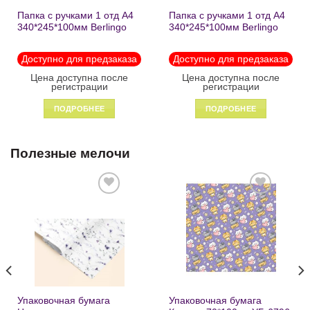
Папка с ручками 1 отд А4
Папка с ручками 1 отд А4
340*245*100мм Berlingo
340*245*100мм Berlingo
«Black» пластик на
«Enjoy the little things»
молнии1246
пластик на молнии 1215
Доступно для предзаказа
Доступно для предзаказа
Цена доступна после
Цена доступна после
регистрации
регистрации
ПОДРОБНЕЕ
ПОДРОБНЕЕ
Полезные мелочи
Добавить
Добавить
в список
в список
желаний
желаний
Упаковочная бумага
Упаковочная бумага