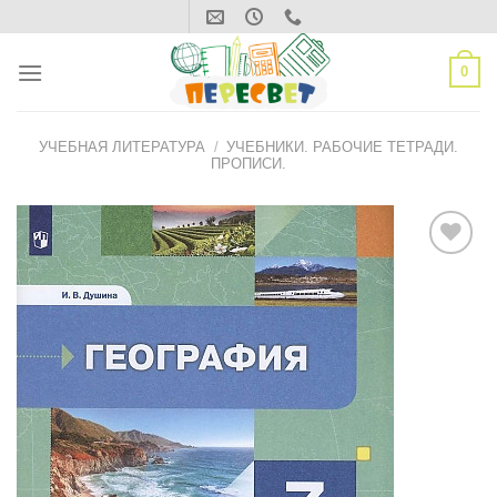
Skip
to
content
0
УЧЕБНАЯ ЛИТЕРАТУРА
/
УЧЕБНИКИ. РАБОЧИЕ ТЕТРАДИ.
ПРОПИСИ.
ДОБАВИТЬ
В СПИСОК
ЖЕЛАНИЙ