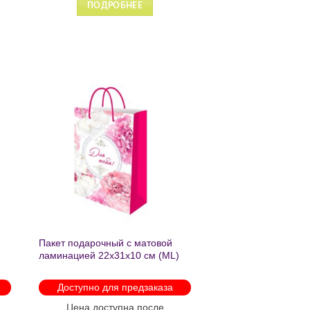
Е
ПОДРОБНЕЕ
ь
Добавить
в список
желаний
Пакет подарочный с матовой
ламинацией 22х31х10 см (ML)
Пышные пионы 190г ППК-2759
Доступно для предзаказа
Цена доступна после