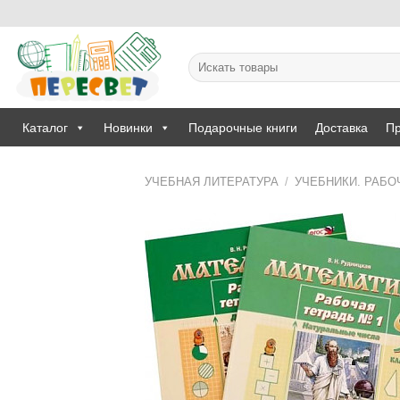
Skip
to
content
Искать:
Каталог
Новинки
Подарочные книги
Доставка
Пр
УЧЕБНАЯ ЛИТЕРАТУРА
/
УЧЕБНИКИ. РАБО