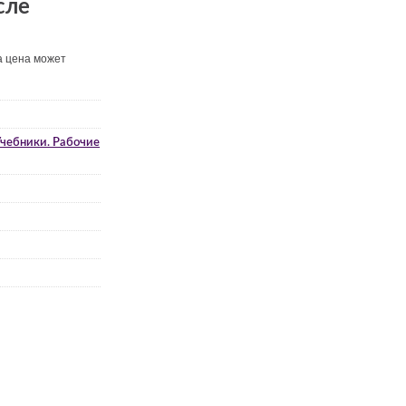
сле
а цена может
чебники. Рабочие