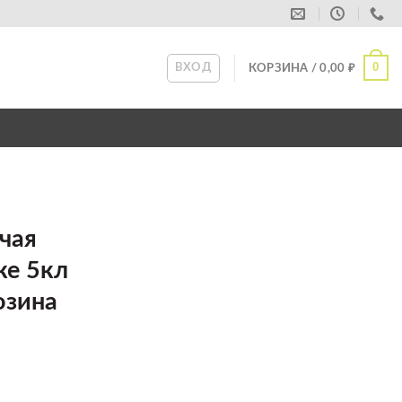
0
ВХОД
КОРЗИНА /
0,00
₽
чая
ке 5кл
озина