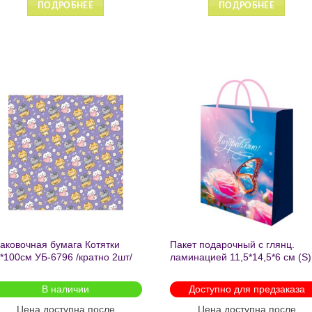
ПОДРОБНЕЕ
ПОДРОБНЕ
Добавить
Добавит
в список
в список
желаний
желаний
аковочная бумага Котятки
Пакет подарочный с глянц.
*100см УБ-6796 /кратно 2шт/
ламинацией 11,5*14,5*6 см (S)
Бабочка ППК-2727
В наличии
Доступно для предзаказа
Цена доступна после
Цена доступна после