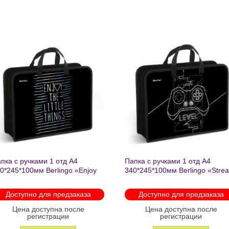
Добавить
в список
желаний
Папка текстильная с ручками 1
Папка текстильная с 
отделение, А4 Berlingo «Basic
отделение, А4 Berlin
,
pink», 350*265*75мм, текстиль,
350*265*75мм, тексти
на молнии 2602
молнии 1222
Доступно для предзаказа
В наличи
Цена доступна после
Цена доступна
регистрации
регистрац