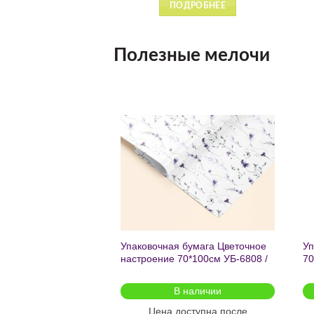
ПОДРОБНЕЕ
ПОДРОБНЕЕ
Полезные мелочи
Добавить
Добавить
в список
в список
желаний
желаний
чный с мат.лам.
Упаковочная бумага Цветочное
Уп
ML) Торт со
настроение 70*100см УБ-6808 /
70
г (собс.разр.)
кратно 2шт/
 для предзаказа
В наличии
оступна после
Цена доступна после