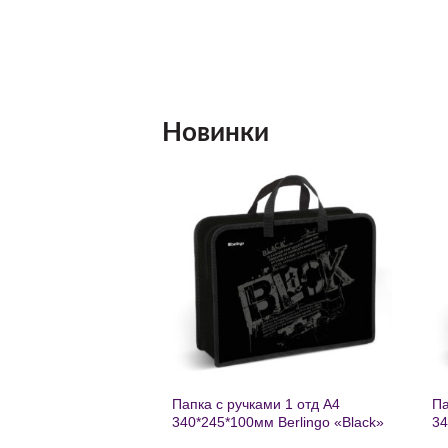
Новинки
Добавить
Добавить
в список
в список
желаний
желаний
нешкольных занятий
Папка с ручками 1 отд А4
Па
есте к победе
340*245*100мм Berlingo «Black»
34
ень регулируемый
пластик на молнии1246
th