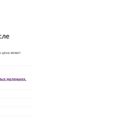
сле
а цена может
мых маленьких.