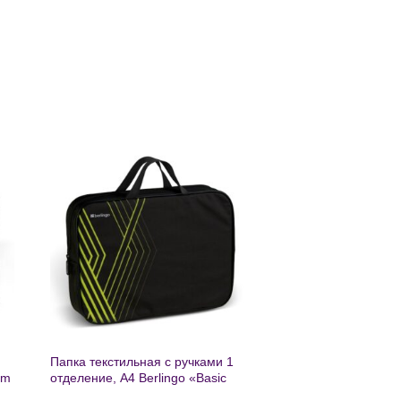
ь
Добавить
в список
желаний
Папка текстильная с ручками 1
am
отделение, А4 Berlingo «Basic
green», 350*265*75мм, текстиль,