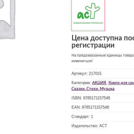
Цена доступна по
регистрации
На предзаказанные единицы товар
измениться!
Артикул:
217015
Категории:
,
АКЦИЯ
Книги для са
Сказки. Стихи. Музыка
ISBN:
9785171157548
EAN:
9785171157548
Стандарт:
1
Издательство:
АСТ