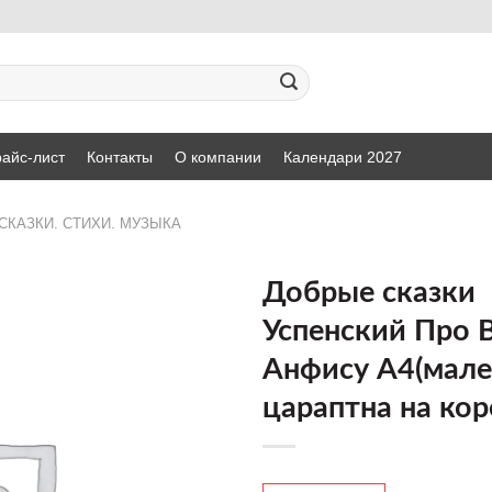
айс-лист
Контакты
О компании
Календари 2027
СКАЗКИ. СТИХИ. МУЗЫКА
Добрые сказки
Успенский Про 
ДОБАВИТЬ
Анфису А4(мале
В СПИСОК
ЖЕЛАНИЙ
цараптна на кор