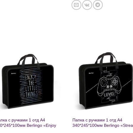
Добавить
Добавит
в список
в список
желаний
желаний
пка с ручками 1 отд А4
Папка с ручками 1 отд А4
0*245*100мм Berlingo «Enjoy
340*245*100мм Berlingo «Stre
e little things» пластик на
rider» пластик на молнии 1207