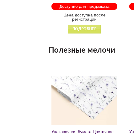
арабинами
мо
 для предзаказа
Доступно для предзаказа
 88931
оступна после
Цена доступна после
гистрации
регистрации
ДРОБНЕЕ
ПОДРОБНЕЕ
Полезные мелочи
Добавить
Добавить
в список
в список
желаний
желаний
чный с мат.лам.
Упаковочная бумага Цветочное
Уп