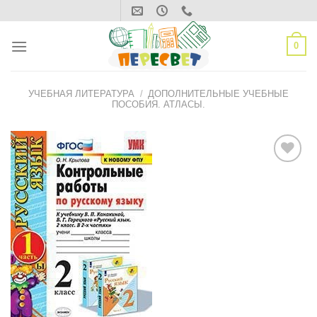
Skip
to
content
0
УЧЕБНАЯ ЛИТЕРАТУРА
/
ДОПОЛНИТЕЛЬНЫЕ УЧЕБНЫЕ
ПОСОБИЯ. АТЛАСЫ.
ДОБАВИТЬ
В СПИСОК
ЖЕЛАНИЙ