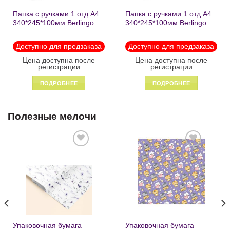
Папка с ручками 1 отд А4
Папка с ручками 1 отд А4
340*245*100мм Berlingo
340*245*100мм Berlingo
«Black» пластик на
«Enjoy the little things»
молнии1246
пластик на молнии 1215
Доступно для предзаказа
Доступно для предзаказа
Цена доступна после
Цена доступна после
регистрации
регистрации
ПОДРОБНЕЕ
ПОДРОБНЕЕ
Полезные мелочи
Добавить
Добавить
в список
в список
желаний
желаний
Упаковочная бумага
Упаковочная бумага