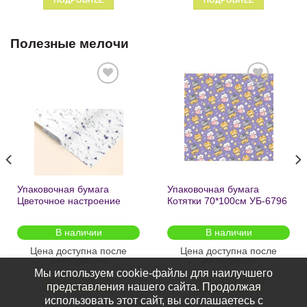
Полезные мелочи
Добавить
Добавить
в список
в список
желаний
желаний
Упаковочная бумага
Упаковочная бумага
Цветочное настроение
Котятки 70*100см УБ-6796
70*100см УБ-6808 /кратно
/кратно 2шт/
2шт/
В наличии
В наличии
Цена доступна после
Цена доступна после
регистрации
регистрации
Мы используем cookie-файлы для наилучшего
ПОДРОБНЕЕ
ПОДРОБНЕЕ
представления нашего сайта. Продолжая
использовать этот сайт, вы соглашаетесь с