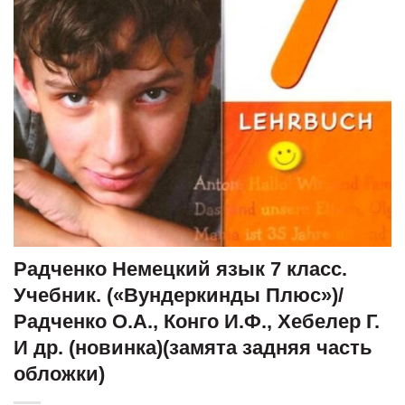
Радченко Немецкий язык 7 класс.
Учебник. («Вундеркинды Плюс»)/
Радченко О.А., Конго И.Ф., Хебелер Г.
И др. (новинка)(замята задняя часть
обложки)