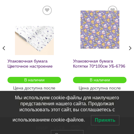
Добавить
Добавить
в список
в список
желаний
желаний
Упаковочная бумага
Упаковочная бумага
Цветочное настроение
Котятки 70*100см УБ-6796
70*100см УБ-6808 /кратно
/кратно 2шт/
2шт/
В наличии
В наличии
Цена доступна после
Цена доступна после
регистрации
регистрации
Мы используем cookie-файлы для наилучшего
ПОДРОБНЕЕ
ПОДРОБНЕЕ
представления нашего сайта. Продолжая
использовать этот сайт, вы соглашаетесь с
использованием cookie-файлов.
Принять