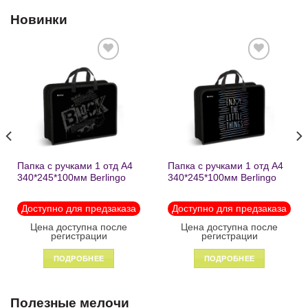
Новинки
Добавить
Добавить
в список
в список
желаний
желаний
Папка с ручками 1 отд А4
Папка с ручками 1 отд А4
340*245*100мм Berlingo
340*245*100мм Berlingo
«Black» пластик на
«Enjoy the little things»
молнии1246
пластик на молнии 1215
Доступно для предзаказа
Доступно для предзаказа
Цена доступна после
Цена доступна после
регистрации
регистрации
ПОДРОБНЕЕ
ПОДРОБНЕЕ
Полезные мелочи