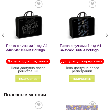
Добавить
Добавить
в список
в список
желаний
желаний
Папка с ручками 1 отд А4
Папка с ручками 1 отд А4
340*245*100мм Berlingo
340*245*100мм Berlingo
«Black» пластик на
«Enjoy the little things»
молнии1246
пластик на молнии 1215
Доступно для предзаказа
Доступно для предзаказа
Цена доступна после
Цена доступна после
регистрации
регистрации
ПОДРОБНЕЕ
ПОДРОБНЕЕ
Полезные мелочи