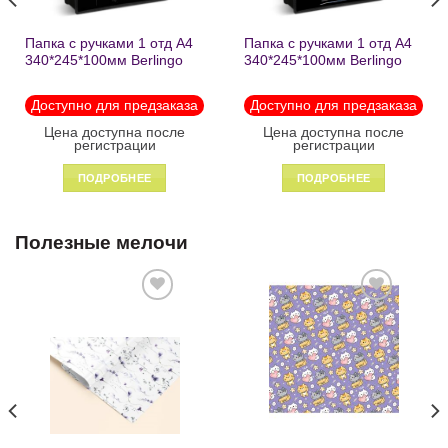
Папка с ручками 1 отд А4
Папка с ручками 1 отд А4
340*245*100мм Berlingo
340*245*100мм Berlingo
«Black» пластик на
«Enjoy the little things»
молнии1246
пластик на молнии 1215
Доступно для предзаказа
Доступно для предзаказа
Цена доступна после
Цена доступна после
регистрации
регистрации
ПОДРОБНЕЕ
ПОДРОБНЕЕ
Полезные мелочи
Добавить
Добавить
в список
в список
желаний
желаний