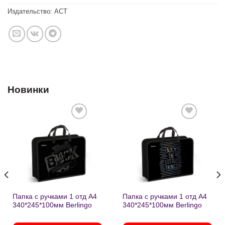
Издательство:
АСТ
Новинки
Добавить
Добавить
в список
в список
желаний
желаний
Папка с ручками 1 отд А4
Папка с ручками 1 отд А4
340*245*100мм Berlingo
340*245*100мм Berlingo
«Black» пластик на
«Enjoy the little things»
молнии1246
пластик на молнии 1215