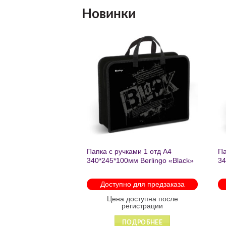
Новинки
Добавить
Добавить
в список
в список
желаний
желаний
нешкольных занятий
Папка с ручками 1 отд А4
Па
есте к победе
340*245*100мм Berlingo «Black»
34
ень регулируемый
пластик на молнии1246
th
арабинами
мо
 для предзаказа
Доступно для предзаказа
 88931
оступна после
Цена доступна после
гистрации
регистрации
ДРОБНЕЕ
ПОДРОБНЕЕ