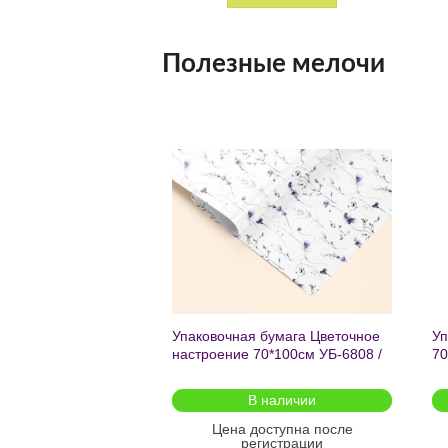
Полезные мелочи
Добавить
Добавить
в список
в список
желаний
желаний
чный с мат.лам.
Упаковочная бумага Цветочное
Уп
ML) Торт со
настроение 70*100см УБ-6808 /
70
г (собс.разр.)
кратно 2шт/
 для предзаказа
В наличии
оступна после
Цена доступна после
гистрации
регистрации