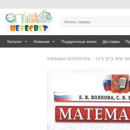
Skip
to
content
Искать:
Каталог
Новинки
Подарочные книги
Доставка
Пр
УЧЕБНАЯ ЛИТЕРАТУРА
/
ОГЭ, ЕГЭ, ВПР, К