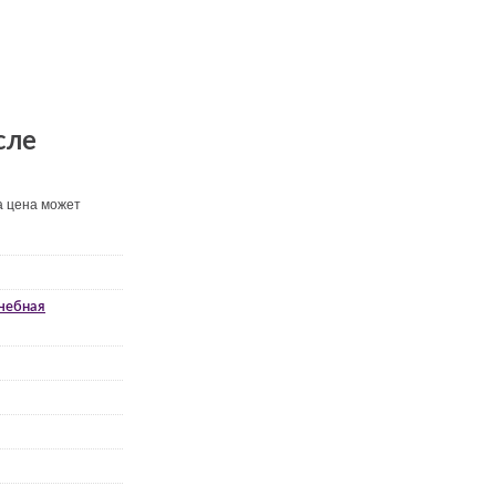
сле
а цена может
чебная