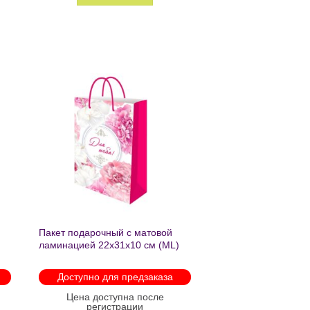
ь
Добавить
в список
желаний
Пакет подарочный с матовой
ламинацией 22х31х10 см (ML)
Пышные пионы 190г ППК-2759
Доступно для предзаказа
Цена доступна после
регистрации