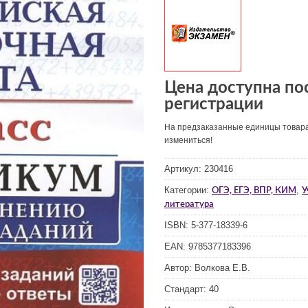
Цена доступна по
регистрации
На предзаказанные единицы товар
измениться!
Артикул:
230416
Категории:
,
ОГЭ, ЕГЭ, ВПР, КИМ
У
литература
ISBN:
5-377-18339-6
EAN:
9785377183396
Автор:
Волкова Е.В.
Стандарт:
40