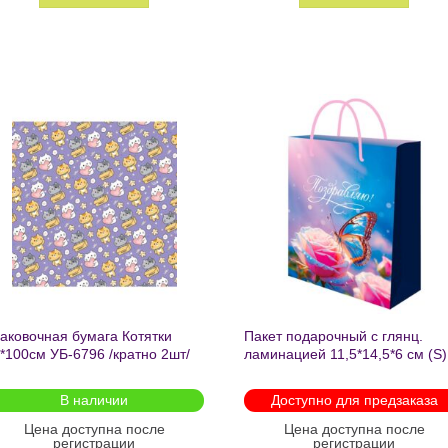
Добавить
Добавит
в список
в список
желаний
желаний
аковочная бумага Котятки
Пакет подарочный с глянц.
*100см УБ-6796 /кратно 2шт/
ламинацией 11,5*14,5*6 см (S)
Бабочка ППК-2727
В наличии
Доступно для предзаказа
Цена доступна после
Цена доступна после
регистрации
регистрации