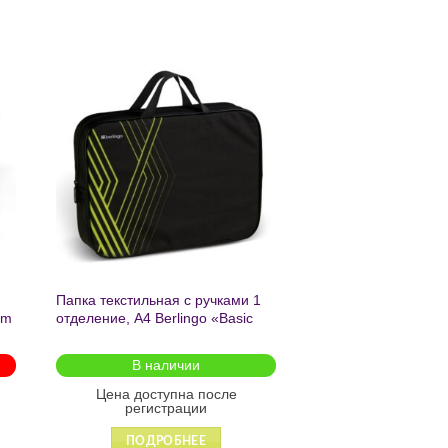
ь
Добавить
в список
желаний
Папка текстильная с ручками 1
am
отделение, А4 Berlingo «Basic
green», 350*265*75мм, текстиль,
на молнии2601
В наличии
Цена доступна после
регистрации
ПОДРОБНЕЕ