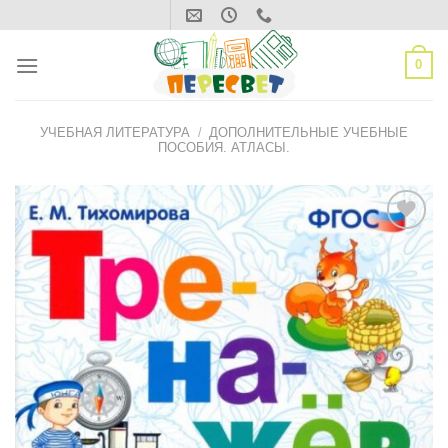
Skip
to
content
0
УЧЕБНАЯ ЛИТЕРАТУРА
/
ДОПОЛНИТЕЛЬНЫЕ УЧЕБНЫЕ
ПОСОБИЯ. АТЛАСЫ.
ДОБАВИТЬ
В СПИСОК
ЖЕЛАНИЙ