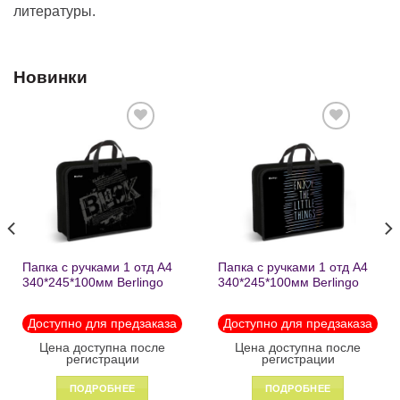
литературы.
Новинки
Добавить
Добавить
в список
в список
желаний
желаний
Папка с ручками 1 отд А4
Папка с ручками 1 отд А4
340*245*100мм Berlingo
340*245*100мм Berlingo
«Black» пластик на
«Enjoy the little things»
молнии1246
пластик на молнии 1215
Доступно для предзаказа
Доступно для предзаказа
Цена доступна после
Цена доступна после
регистрации
регистрации
ПОДРОБНЕЕ
ПОДРОБНЕЕ