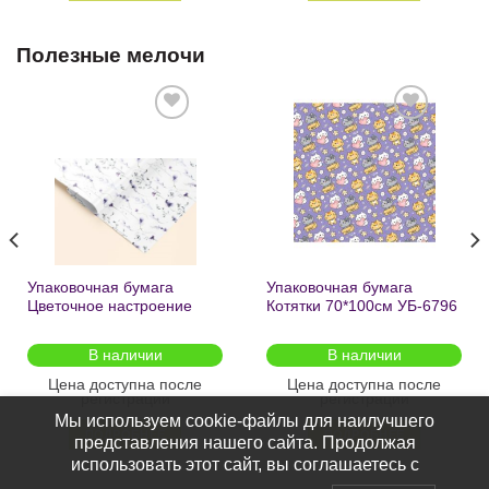
Полезные мелочи
Добавить
Добавить
в список
в список
желаний
желаний
Упаковочная бумага
Упаковочная бумага
Цветочное настроение
Котятки 70*100см УБ-6796
70*100см УБ-6808 /кратно
/кратно 2шт/
2шт/
В наличии
В наличии
Цена доступна после
Цена доступна после
регистрации
регистрации
Мы используем cookie-файлы для наилучшего
ПОДРОБНЕЕ
ПОДРОБНЕЕ
представления нашего сайта. Продолжая
использовать этот сайт, вы соглашаетесь с