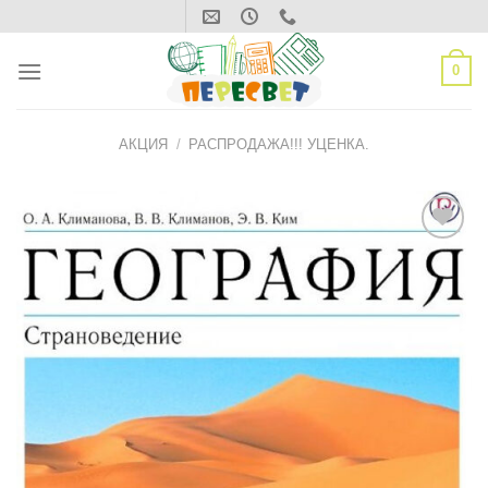
Skip
to
content
0
АКЦИЯ
/
РАСПРОДАЖА!!! УЦЕНКА.
ДОБАВИТЬ
В СПИСОК
ЖЕЛАНИЙ