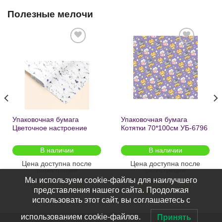
Полезные мелочи
Добавить
Добавить
в список
в список
желаний
желаний
Упаковочная бумага
Упаковочная бумага
Цветочное настроение
Котятки 70*100см УБ-6796
70*100см УБ-6808 /кратно
/кратно 2шт/
2шт/
В наличии
В наличии
Цена доступна после
Цена доступна после
регистрации
регистрации
Мы используем cookie-файлы для наилучшего
ПОДРОБНЕЕ
ПОДРОБНЕЕ
представления нашего сайта. Продолжая
использовать этот сайт, вы соглашаетесь с
использованием cookie-файлов.
Принять