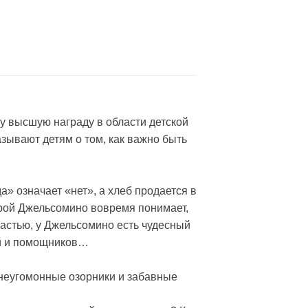
у высшую награду в области детской
зывают детям о том, как важно быть
» означает «нет», а хлеб продается в
ерой Джельсомино вовремя понимает,
счастью, у Джельсомино есть чудесный
ей и помощников…
 неугомонные озорники и забавные