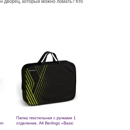
оен дворец, который можно ломать? Кто
ь
Добавить
в список
желаний
Папка текстильная с ручками 1
am
отделение, А4 Berlingo «Basic
green», 350*265*75мм, текстиль,