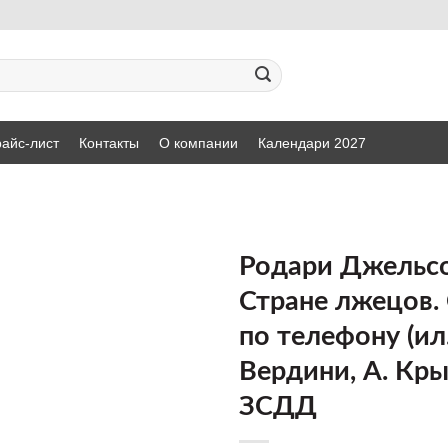
айс-лист
Контакты
О компании
Календари 2027
Родари Джельс
Стране лжецов.
ДОБАВИТЬ
по телефону (ил.
В СПИСОК
ЖЕЛАНИЙ
Вердини, А. Кры
ЗСДД