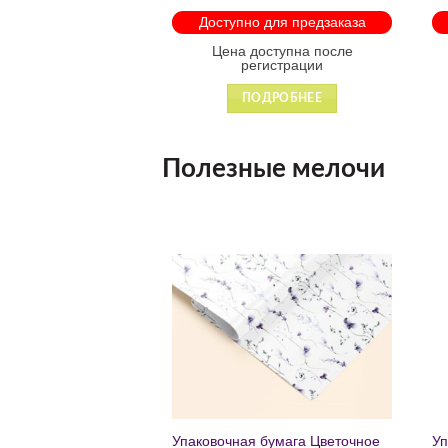
арабинами
мо
 для предзаказа
Доступно для предзаказа
 88931
оступна после
Цена доступна после
гистрации
регистрации
ДРОБНЕЕ
ПОДРОБНЕЕ
Полезные мелочи
Добавить
Добавить
в список
в список
желаний
желаний
чный с мат.лам.
Упаковочная бумага Цветочное
Уп