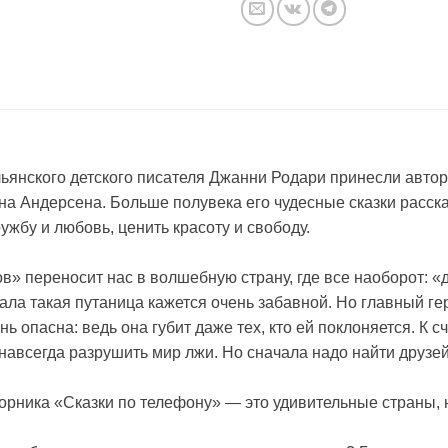
ьянского детского писателя Джанни Родари принесли автор
а Андерсена. Больше полувека его чудесные сказки расска
жбу и любовь, ценить красоту и свободу.
» переносит нас в волшебную страну, где все наоборот: «да
ала такая путаница кажется очень забавной. Но главный г
нь опасна: ведь она губит даже тех, кто ей поклоняется. К 
 навсегда разрушить мир лжи. Но сначала надо найти друз
борника «Сказки по телефону» — это удивительные страны,