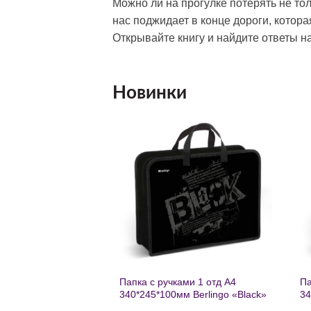
Можно ли на прогулке потерять не тол
нас поджидает в конце дороги, котора
Открывайте книгу и найдите ответы 
Новинки
Добавить
Добавить
в список
в список
желаний
желаний
нешкольных занятий
Папка с ручками 1 отд А4
Па
есте к победе
340*245*100мм Berlingo «Black»
34
ень регулируемый
пластик на молнии1246
th