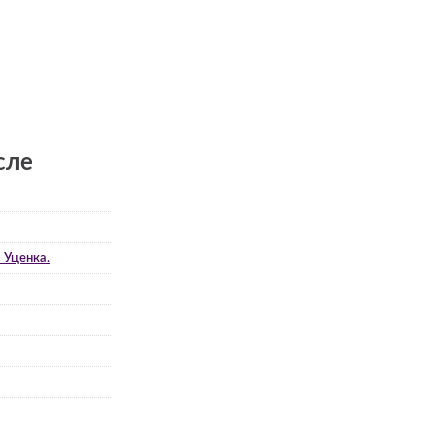
сле
 Уценка.