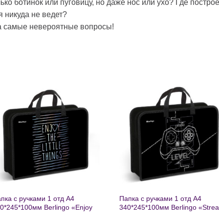
ько ботинок или пуговицу, но даже нос или ухо? Где постр
я никуда не ведет?
на самые невероятные вопросы!
Добавить
Добавит
в список
в список
желаний
желаний
пка с ручками 1 отд А4
Папка с ручками 1 отд А4
0*245*100мм Berlingo «Enjoy
340*245*100мм Berlingo «Stre
e little things» пластик на
rider» пластик на молнии 1207