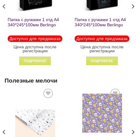
Папка с ручками 1 отд А4
Папка с ручками 1 отд А4
340*245*100мм Berlingo
340*245*100мм Berlingo
«Black» пластик на
«Enjoy the little things»
молнии1246
пластик на молнии 1215
Доступно для предзаказа
Доступно для предзаказа
Цена доступна после
Цена доступна после
регистрации
регистрации
ПОДРОБНЕЕ
ПОДРОБНЕЕ
Полезные мелочи
Добавить
Добавить
в список
в список
желаний
желаний