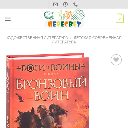
Skip
to
content
0
ХУДОЖЕСТВЕННАЯ ЛИТЕРАТУРА
/
ДЕТСКАЯ СОВРЕМЕННАЯ
ЛИТЕРАТУРА
ДОБАВИТЬ
В СПИСОК
ЖЕЛАНИЙ