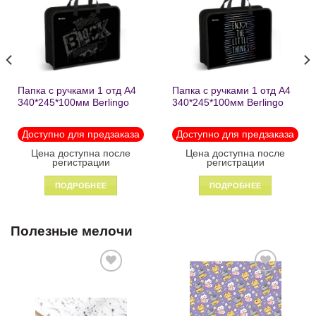
в список
в список
желаний
желаний
Папка с ручками 1 отд А4
Папка с ручками 1 отд А4
340*245*100мм Berlingo
340*245*100мм Berlingo
«Black» пластик на
«Enjoy the little things»
молнии1246
пластик на молнии 1215
Доступно для предзаказа
Доступно для предзаказа
Цена доступна после
Цена доступна после
регистрации
регистрации
ПОДРОБНЕЕ
ПОДРОБНЕЕ
Полезные мелочи
Добавить
Добавить
в список
в список
желаний
желаний