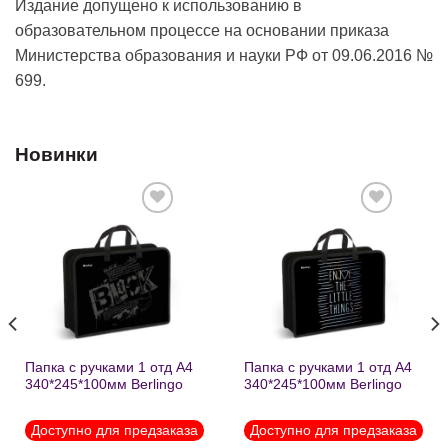
Издание допущено к использованию в
образовательном процессе на основании приказа
Министерства образования и науки РФ от 09.06.2016 №
699.
Новинки
Добавить
Добавить
в список
в список
желаний
желаний
Папка с ручками 1 отд А4
Папка с ручками 1 отд А4
340*245*100мм Berlingo
340*245*100мм Berlingo
«Black» пластик на
«Enjoy the little things»
молнии1246
пластик на молнии 1215
Доступно для предзаказа
Доступно для предзаказа