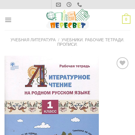
Skip
to
content
0
УЧЕБНАЯ ЛИТЕРАТУРА
/
УЧЕБНИКИ. РАБОЧИЕ ТЕТРАДИ.
ПРОПИСИ.
ДОБАВИТЬ
В СПИСОК
ЖЕЛАНИЙ