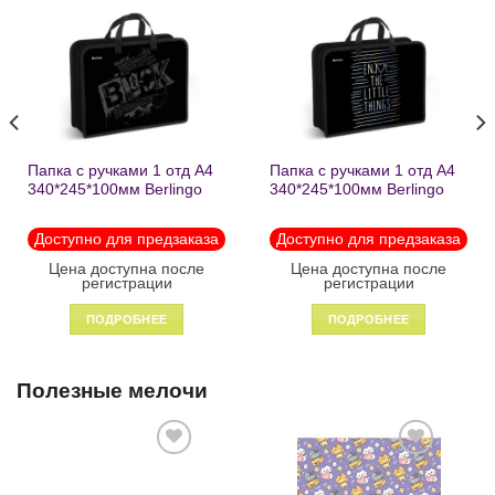
Добавить
Добавить
в список
в список
желаний
желаний
Папка с ручками 1 отд А4
Папка с ручками 1 отд А4
340*245*100мм Berlingo
340*245*100мм Berlingo
«Black» пластик на
«Enjoy the little things»
молнии1246
пластик на молнии 1215
Доступно для предзаказа
Доступно для предзаказа
Цена доступна после
Цена доступна после
регистрации
регистрации
ПОДРОБНЕЕ
ПОДРОБНЕЕ
Полезные мелочи
Добавить
Добавить
в список
в список