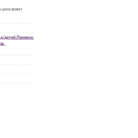
а цена может
д/детей.Прописи.
,
ов.