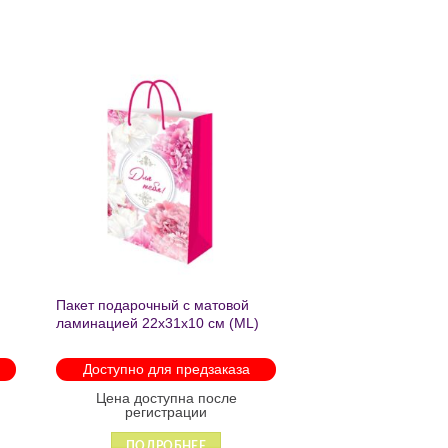
ь
Добавить
в список
желаний
Пакет подарочный с матовой
ламинацией 22х31х10 см (ML)
Пышные пионы 190г ППК-2759
Доступно для предзаказа
Цена доступна после
регистрации
ПОДРОБНЕЕ