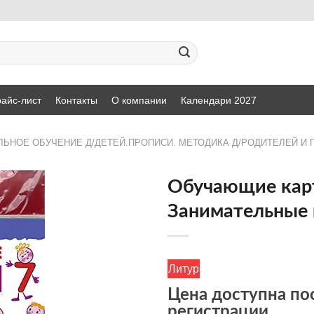
айс-лист
Контакты
О компании
Календари 2027
ЬНОЕ ОБУЧЕНИЕ Д/ДЕТЕЙ.ПРОПИСИ. МЕТОДИКА Д/РОДИТЕЛЕЙ И 
Обучающие кар
Занимательные
ДОБАВИТЬ
В СПИСОК
ЖЕЛАНИЙ
Литур
Цена доступна по
регистрации