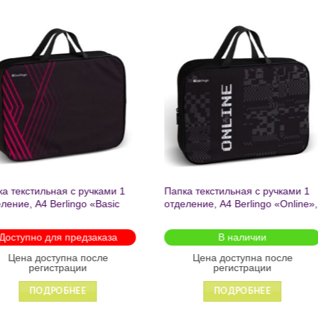
Добавить
Добавит
в список
в списо
желаний
желани
апка текстильная с ручками 1
Пенал на молнии 1 отделени
тделение, А4 Berlingo «Online»,
19.5х7х5.5 см Фразы с
50*265*75мм, текстиль, на
характером без наполнения
олнии 1222
полиэстер арт.71943 Феникс+
В наличии
Доступно для предзаказа
Цена доступна после
Цена доступна после
регистрации
регистрации
ПОДРОБНЕЕ
ПОДРОБНЕЕ