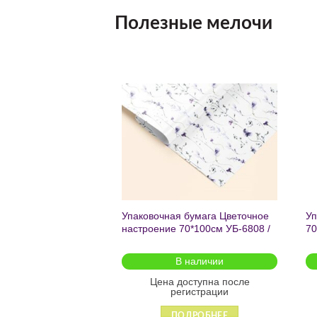
Полезные мелочи
Добавить
Добавить
в список
в список
желаний
желаний
чный с мат.лам.
Упаковочная бумага Цветочное
Уп
ML) Торт со
настроение 70*100см УБ-6808 /
70
г (собс.разр.)
кратно 2шт/
 для предзаказа
В наличии
оступна после
Цена доступна после
гистрации
регистрации
ДРОБНЕЕ
ПОДРОБНЕЕ