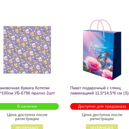
Добавить
Добавит
в список
в список
желаний
желаний
аковочная бумага Котятки
Пакет подарочный с глянц.
*100см УБ-6796 /кратно 2шт/
ламинацией 11,5*14,5*6 см (S)
Бабочка ППК-2727
В наличии
Доступно для предзаказа
Цена доступна после
Цена доступна после
регистрации
регистрации
ПОДРОБНЕЕ
ПОДРОБНЕЕ