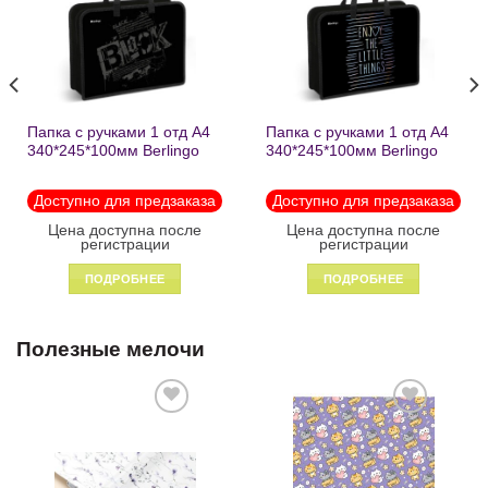
желаний
желаний
Папка с ручками 1 отд А4
Папка с ручками 1 отд А4
340*245*100мм Berlingo
340*245*100мм Berlingo
«Black» пластик на
«Enjoy the little things»
молнии1246
пластик на молнии 1215
Доступно для предзаказа
Доступно для предзаказа
Цена доступна после
Цена доступна после
регистрации
регистрации
ПОДРОБНЕЕ
ПОДРОБНЕЕ
Полезные мелочи
Добавить
Добавить
в список
в список
желаний
желаний