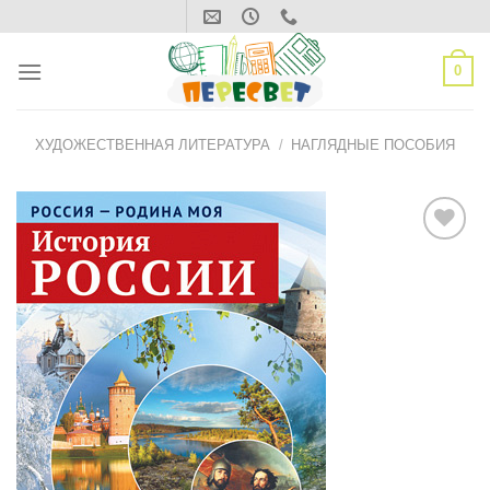
Skip
to
content
0
ХУДОЖЕСТВЕННАЯ ЛИТЕРАТУРА
/
НАГЛЯДНЫЕ ПОСОБИЯ
ДОБАВИТЬ
В СПИСОК
ЖЕЛАНИЙ