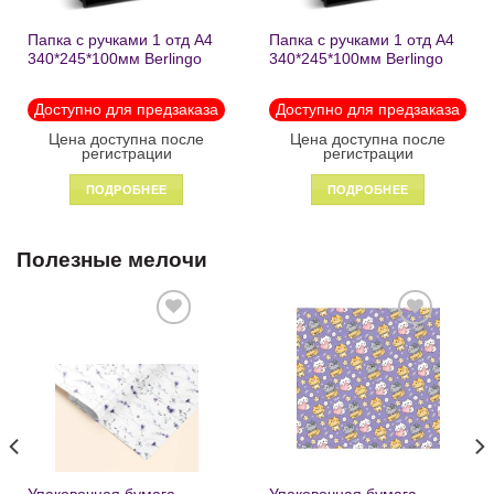
Папка с ручками 1 отд А4
Папка с ручками 1 отд А4
340*245*100мм Berlingo
340*245*100мм Berlingo
«Black» пластик на
«Enjoy the little things»
молнии1246
пластик на молнии 1215
Доступно для предзаказа
Доступно для предзаказа
Цена доступна после
Цена доступна после
регистрации
регистрации
ПОДРОБНЕЕ
ПОДРОБНЕЕ
Полезные мелочи
Добавить
Добавить
в список
в список
желаний
желаний