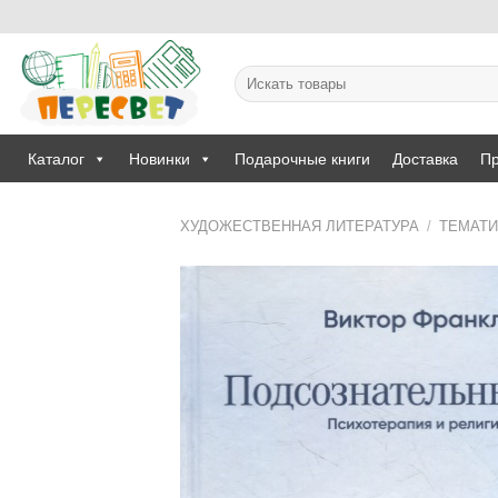
Skip
to
content
Искать:
Каталог
Новинки
Подарочные книги
Доставка
Пр
ХУДОЖЕСТВЕННАЯ ЛИТЕРАТУРА
/
ТЕМАТИ