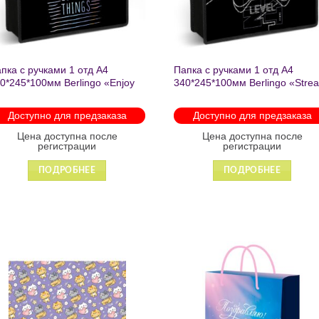
пка с ручками 1 отд А4
Папка с ручками 1 отд А4
0*245*100мм Berlingo «Enjoy
340*245*100мм Berlingo «Stre
e little things» пластик на
rider» пластик на молнии 1207
лнии 1215
Доступно для предзаказа
Доступно для предзаказа
Цена доступна после
Цена доступна после
регистрации
регистрации
ПОДРОБНЕЕ
ПОДРОБНЕЕ
Добавить
Добавит
в список
в список
желаний
желаний