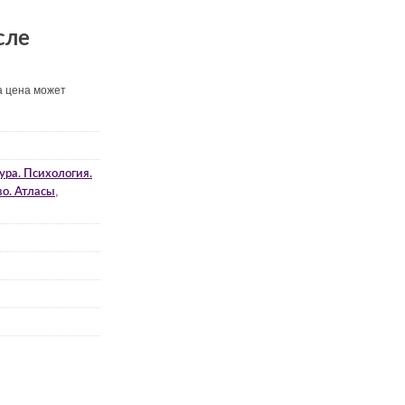
сле
а цена может
ура. Психология.
,
во. Атласы