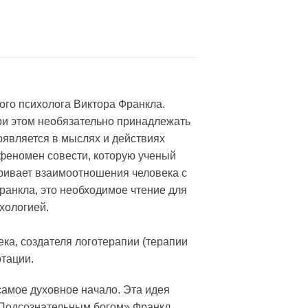
ого психолога Виктора Франкла.
ри этом необязательно принадлежать
роявляется в мыслях и действиях
 феномен совести, которую ученый
ривает взаимоотношения человека с
анкла, это необходимое чтение для
хологией.
ка, создателя логотерапии (терапии
ртации.
самое духовное начало. Эта идея
 «Подсознательным богом» Франкл