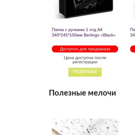
нешкольных занятий
Папка с ручками 1 отд А4
Па
есте к победе
340*245*100мм Berlingo «Black»
34
ень регулируемый
пластик на молнии1246
th
арабинами
мо
 для предзаказа
Доступно для предзаказа
 88931
оступна после
Цена доступна после
гистрации
регистрации
ДРОБНЕЕ
ПОДРОБНЕЕ
Полезные мелочи
Добавить
Добавить
в список
в список
желаний
желаний