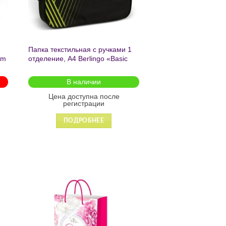
Папка текстильная с ручками 1
am
отделение, А4 Berlingo «Basic
green», 350*265*75мм, текстиль,
на молнии2601
В наличии
Цена доступна после
регистрации
ПОДРОБНЕЕ
ь
Добавить
в список
желаний