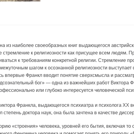
на из наиболее своеобразных книг выдающегося австрийск
е стремление к религиозности как присущее всем людям. П
раиваться к требованиям конкретной религии. Стремление п
ромежуточным шагом к осознанной религиозности выступает
есь впервые Франкл вводит понятие сверхсмысла и рассмат
дсознательный бог» — одна из важнейших работ Виктора Фр
рофессионально или глубоко интересуется человеческой пси
иктора Франкла, выдающегося психиатра и психолога XX ве
л степень доктора наук, она была зачтена в качестве диссе
еорию «строения» человека, уровней его бытия, включая то 
жного феномена человека и помогает понять его природу.