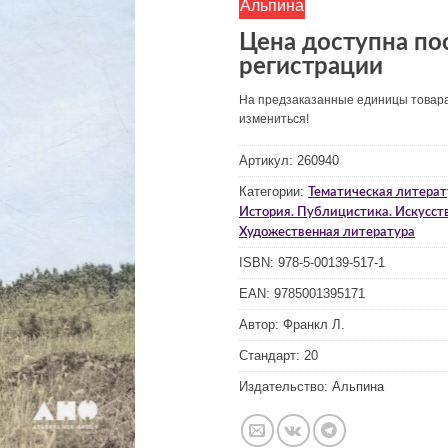
Альпина
Цена доступна по
регистрации
На предзаказанные единицы товар
измениться!
Артикул:
260940
Категории:
Тематическая литерат
История. Публицистика. Искусст
Художественная литература
ISBN:
978-5-00139-517-1
EAN:
9785001395171
Автор:
Франкл Л.
Стандарт:
20
Издательство:
Альпина