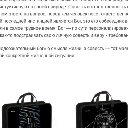
интуитивную по своей природе. Совесть и ответственность
ом ответе на вопрос, перед кем человек несет ответствен
й последней инстанцией является Бог, это его собеседник в
 в самое трудное время, Бог — по сути персонализирован
как-то подстраивать свою личную совесть и веру к требова
Подсознательный бог» о смысле жизни, а совесть — тот мая
ой конкретной жизненной ситуации.
Добавить
Добавит
в список
в список
желаний
желаний