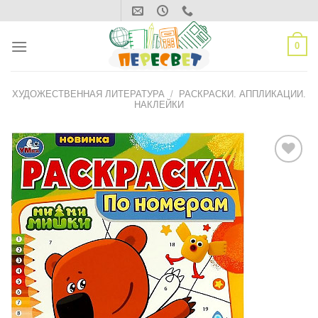
Skip
to
content
0
ХУДОЖЕСТВЕННАЯ ЛИТЕРАТУРА
/
РАСКРАСКИ. АППЛИКАЦИИ.
НАКЛЕЙКИ
ДОБАВИТЬ
В СПИСОК
ЖЕЛАНИЙ