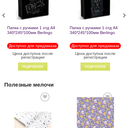
Папка с ручками 1 отд А4
Папка с ручками 1 отд А4
340*245*100мм Berlingo
340*245*100мм Berlingo
«Black» пластик на
«Enjoy the little things»
молнии1246
пластик на молнии 1215
Доступно для предзаказа
Доступно для предзаказа
Цена доступна после
Цена доступна после
регистрации
регистрации
ПОДРОБНЕЕ
ПОДРОБНЕЕ
Полезные мелочи
Добавить
Добавить
в список
в список
желаний
желаний