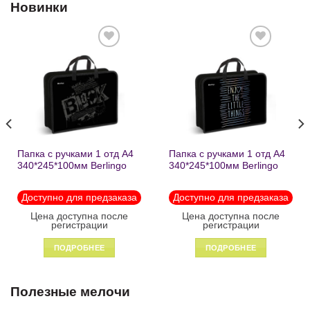
Новинки
Добавить
Добавить
в список
в список
желаний
желаний
Папка с ручками 1 отд А4
Папка с ручками 1 отд А4
340*245*100мм Berlingo
340*245*100мм Berlingo
«Black» пластик на
«Enjoy the little things»
молнии1246
пластик на молнии 1215
Доступно для предзаказа
Доступно для предзаказа
Цена доступна после
Цена доступна после
регистрации
регистрации
ПОДРОБНЕЕ
ПОДРОБНЕЕ
Полезные мелочи