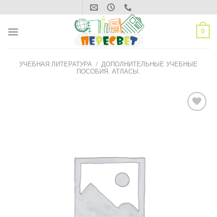
Skip
to
content
0
УЧЕБНАЯ ЛИТЕРАТУРА
/
ДОПОЛНИТЕЛЬНЫЕ УЧЕБНЫЕ
ПОСОБИЯ. АТЛАСЫ.
ДОБАВИТЬ
В СПИСОК
ЖЕЛАНИЙ