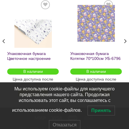
Добавить
Добавить
в список
в список
желаний
желаний
Упаковочная бумага
Упаковочная бумага
Цветочное настроение
Котятки 70*100см УБ-6796
70*100см УБ-6808 /кратно
/кратно 2шт/
2шт/
В наличии
В наличии
Цена доступна после
Цена доступна после
регистрации
регистрации
Мы используем cookie-файлы для наилучшего
ПОДРОБНЕЕ
ПОДРОБНЕЕ
представления нашего сайта. Продолжая
использовать этот сайт, вы соглашаетесь с
использованием cookie-файлов.
Принять
Отказаться
Все права защищены 2026 ©
ООО "Пересвет"