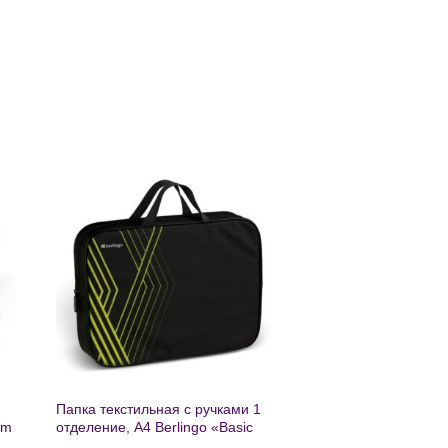
ь
Добавить
в список
желаний
Папка текстильная с ручками 1
am
отделение, А4 Berlingo «Basic
green», 350*265*75мм, текстиль,