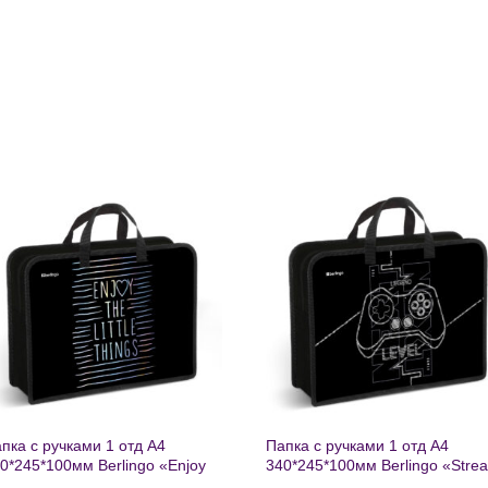
Добавить
Добавит
в список
в список
желаний
желаний
пка с ручками 1 отд А4
Папка с ручками 1 отд А4
0*245*100мм Berlingo «Enjoy
340*245*100мм Berlingo «Stre
e little things» пластик на
rider» пластик на молнии 1207