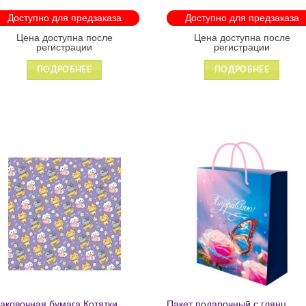
лнии 1215
Доступно для предзаказа
Доступно для предзаказа
Цена доступна после
Цена доступна после
регистрации
регистрации
ПОДРОБНЕЕ
ПОДРОБНЕЕ
Добавить
Добавит
в список
в список
желаний
желаний
аковочная бумага Котятки
Пакет подарочный с глянц.