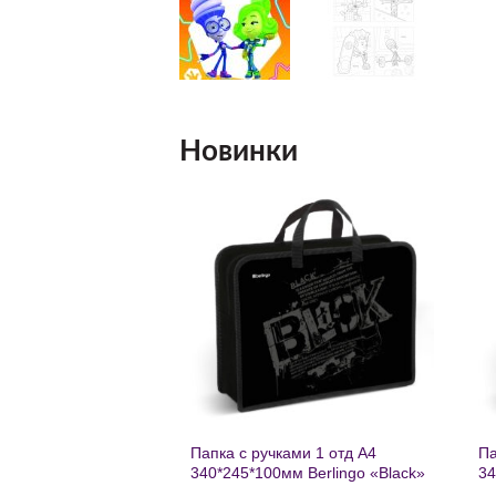
Новинки
Добавить
Добавить
в список
в список
желаний
желаний
нешкольных занятий
Папка с ручками 1 отд А4
Па
есте к победе
340*245*100мм Berlingo «Black»
34
ень регулируемый
пластик на молнии1246
th