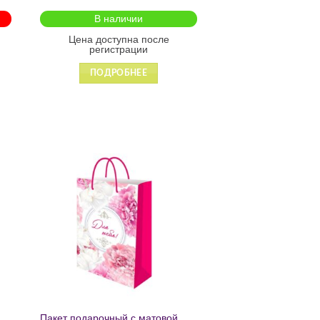
на молнии2601
В наличии
Цена доступна после
регистрации
ПОДРОБНЕЕ
ь
Добавить
в список
желаний
Пакет подарочный с матовой