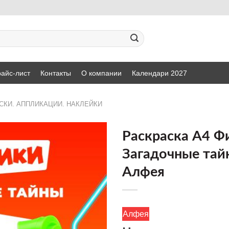
айс-лист
Контакты
О компании
Календари 2027
СКИ. АППЛИКАЦИИ. НАКЛЕЙКИ
Раскраска А4 Ф
Загадочные тай
ДОБАВИТЬ
Алфея
В СПИСОК
ЖЕЛАНИЙ
Алфея