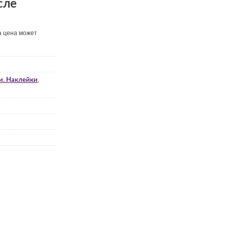
сле
а цена может
,
и. Наклейки