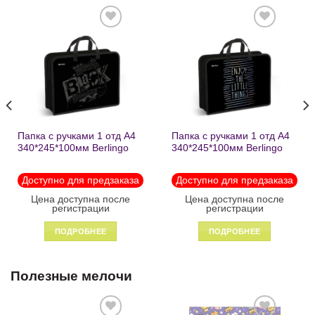
Добавить
Добавить
в список
в список
желаний
желаний
Папка с ручками 1 отд А4
Папка с ручками 1 отд А4
340*245*100мм Berlingo
340*245*100мм Berlingo
«Black» пластик на
«Enjoy the little things»
молнии1246
пластик на молнии 1215
Доступно для предзаказа
Доступно для предзаказа
Цена доступна после
Цена доступна после
регистрации
регистрации
ПОДРОБНЕЕ
ПОДРОБНЕЕ
Полезные мелочи