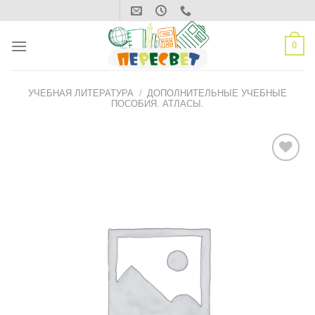
Skip
to
content
0
УЧЕБНАЯ ЛИТЕРАТУРА
/
ДОПОЛНИТЕЛЬНЫЕ УЧЕБНЫЕ
ПОСОБИЯ. АТЛАСЫ.
ДОБАВИТЬ
В СПИСОК
ЖЕЛАНИЙ