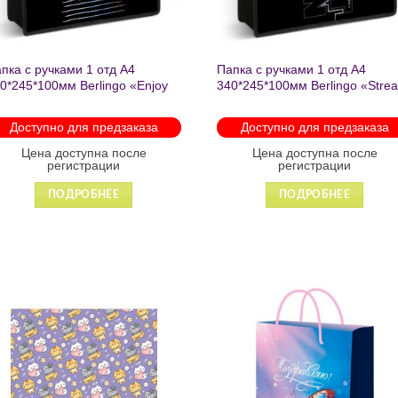
пка с ручками 1 отд А4
Папка с ручками 1 отд А4
0*245*100мм Berlingo «Enjoy
340*245*100мм Berlingo «Stre
e little things» пластик на
rider» пластик на молнии 1207
лнии 1215
Доступно для предзаказа
Доступно для предзаказа
Цена доступна после
Цена доступна после
регистрации
регистрации
ПОДРОБНЕЕ
ПОДРОБНЕЕ
Добавить
Добавит
в список
в список
желаний
желаний