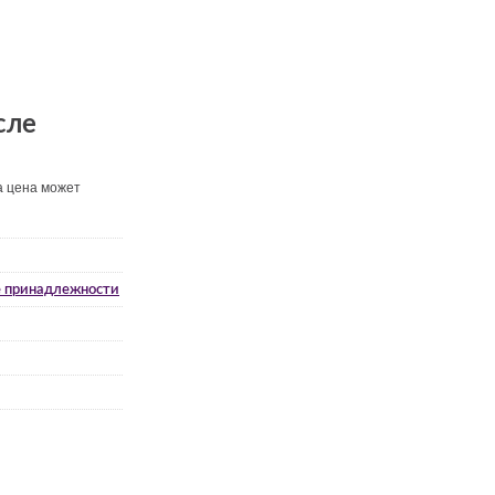
сле
а цена может
 принадлежности