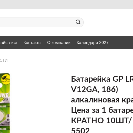
айс-лист
Контакты
О компании
Календари 2027
СТИ
Батарейка GP LR
V12GA, 186)
ДОБАВИТЬ
алкалиновая кр
В СПИСОК
ЖЕЛАНИЙ
Цена за 1 батар
КРАТНО 10ШТ/
5502