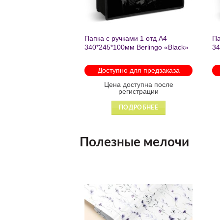
нешкольных занятий
Папка с ручками 1 отд А4
Па
есте к победе
340*245*100мм Berlingo «Black»
34
ень регулируемый
пластик на молнии1246
th
арабинами
мо
 для предзаказа
Доступно для предзаказа
 88931
оступна после
Цена доступна после
гистрации
регистрации
ДРОБНЕЕ
ПОДРОБНЕЕ
Полезные мелочи
Добавить
Добавить
в список
в список
желаний
желаний