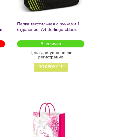
Папка текстильная с ручками 1
am
отделение, А4 Berlingo «Basic
green», 350*265*75мм, текстиль,
на молнии2601
В наличии
Цена доступна после
регистрации
ПОДРОБНЕЕ
ь
Добавить
в список
желаний