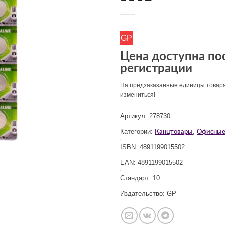
GP
Цена доступна по
регистрации
На предзаказанные единицы товар
измениться!
Артикул:
278730
Категории:
,
Канцтовары
Офисные
ISBN:
4891199015502
EAN:
4891199015502
Стандарт:
10
Издательство:
GP