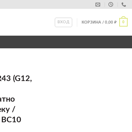
0
ВХОД
КОРЗИНА /
0,00
₽
43 (G12,
атно
еку /
 BC10