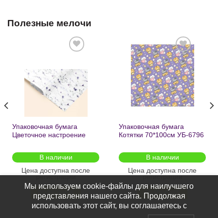
Полезные мелочи
Добавить
Добавить
в список
в список
желаний
желаний
Упаковочная бумага
Упаковочная бумага
Цветочное настроение
Котятки 70*100см УБ-6796
70*100см УБ-6808 /кратно
/кратно 2шт/
2шт/
В наличии
В наличии
Цена доступна после
Цена доступна после
регистрации
регистрации
Мы используем cookie-файлы для наилучшего
ПОДРОБНЕЕ
ПОДРОБНЕЕ
представления нашего сайта. Продолжая
использовать этот сайт, вы соглашаетесь с