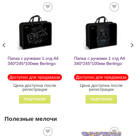
Добавить
Добавить
в список
в список
желаний
желаний
Папка с ручками 1 отд А4
Папка с ручками 1 отд А4
340*245*100мм Berlingo
340*245*100мм Berlingo
«Black» пластик на
«Enjoy the little things»
молнии1246
пластик на молнии 1215
Доступно для предзаказа
Доступно для предзаказа
Цена доступна после
Цена доступна после
регистрации
регистрации
ПОДРОБНЕЕ
ПОДРОБНЕЕ
Полезные мелочи