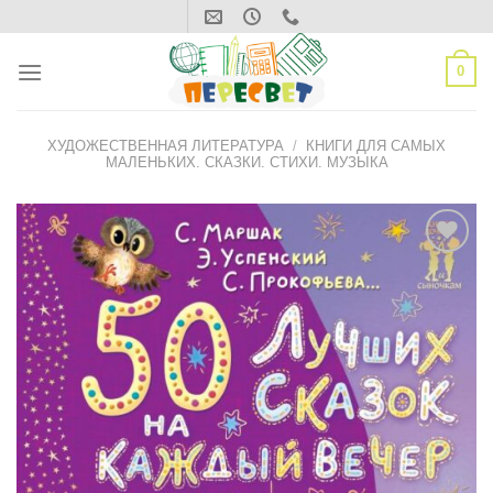
Skip
to
content
0
ХУДОЖЕСТВЕННАЯ ЛИТЕРАТУРА
/
КНИГИ ДЛЯ САМЫХ
МАЛЕНЬКИХ. СКАЗКИ. СТИХИ. МУЗЫКА
ДОБАВИТЬ
В СПИСОК
ЖЕЛАНИЙ