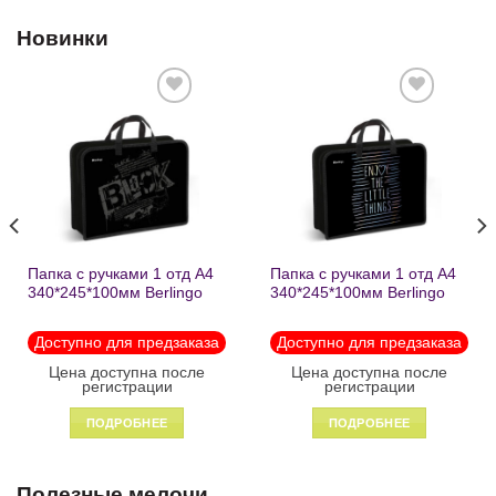
Новинки
Добавить
Добавить
в список
в список
желаний
желаний
Папка с ручками 1 отд А4
Папка с ручками 1 отд А4
340*245*100мм Berlingo
340*245*100мм Berlingo
«Black» пластик на
«Enjoy the little things»
молнии1246
пластик на молнии 1215
Доступно для предзаказа
Доступно для предзаказа
Цена доступна после
Цена доступна после
регистрации
регистрации
ПОДРОБНЕЕ
ПОДРОБНЕЕ
Полезные мелочи