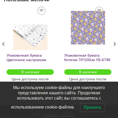
Добавить
Добавить
в список
в список
желаний
желаний
Упаковочная бумага
Упаковочная бумага
Цветочное настроение
Котятки 70*100см УБ-6796
70*100см УБ-6808 /кратно
/кратно 2шт/
2шт/
В наличии
В наличии
Цена доступна после
Цена доступна после
регистрации
регистрации
Мы используем cookie-файлы для наилучшего
ПОДРОБНЕЕ
ПОДРОБНЕЕ
представления нашего сайта. Продолжая
использовать этот сайт, вы соглашаетесь с
использованием cookie-файлов.
Принять