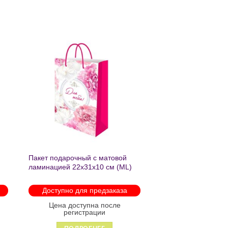
ь
Добавить
в список
желаний
Пакет подарочный с матовой
ламинацией 22х31х10 см (ML)
Пышные пионы 190г ППК-2759
Доступно для предзаказа
Цена доступна после
регистрации