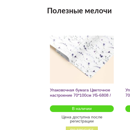
Полезные мелочи
Добавить
Добавить
в список
в список
желаний
желаний
чный с мат.лам.
Упаковочная бумага Цветочное
Уп
ML) Торт со
настроение 70*100см УБ-6808 /
70
г (собс.разр.)
кратно 2шт/
 для предзаказа
В наличии
оступна после
Цена доступна после
гистрации
регистрации