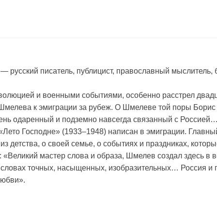
— русский писатель, публицист, православный мыслитель,
еволюцией и военными событиями, особенно расстрел двад
 Шмелева к эмиграции за рубеж. О Шмелеве той поры Борис
чень одаренный и подземно навсегда связанный с Россией
Лето Господне» (1933–1948) написан в эмиграции. Главный
из детства, о своей семье, о событиях и праздниках, котор
: «Великий мастер слова и образа, Шмелев создал здесь в 
в словах точных, насыщенных, изобразительных… Россия и
любви».