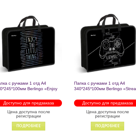
Добавить
Добавит
в список
в список
желаний
желаний
пка с ручками 1 отд А4
Папка с ручками 1 отд А4
0*245*100мм Berlingo «Enjoy
340*245*100мм Berlingo «Stre
e little things» пластик на
rider» пластик на молнии 1207
лнии 1215
Доступно для предзаказа
Доступно для предзаказа
Цена доступна после
Цена доступна после
регистрации
регистрации
ПОДРОБНЕЕ
ПОДРОБНЕЕ