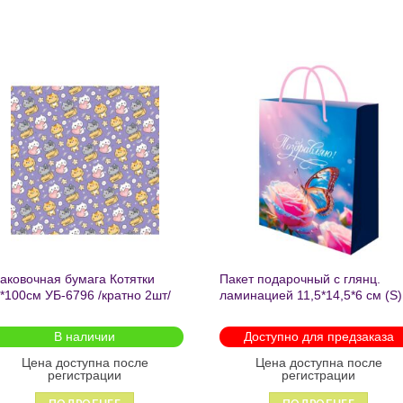
Добавить
Добавит
в список
в список
желаний
желаний
аковочная бумага Котятки
Пакет подарочный с глянц.
*100см УБ-6796 /кратно 2шт/
ламинацией 11,5*14,5*6 см (S)
Бабочка ППК-2727
В наличии
Доступно для предзаказа
Цена доступна после
Цена доступна после
регистрации
регистрации