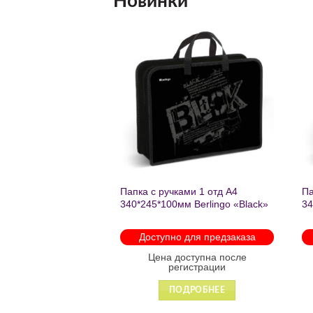
Новинки
Добавить
Добавить
в список
в список
желаний
желаний
нешкольных занятий
Папка с ручками 1 отд А4
Па
есте к победе
340*245*100мм Berlingo «Black»
34
ень регулируемый
пластик на молнии1246
th
арабинами
мо
 для предзаказа
Доступно для предзаказа
 88931
оступна после
Цена доступна после
гистрации
регистрации
ДРОБНЕЕ
ПОДРОБНЕЕ