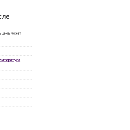
сле
а цена может
,
литература