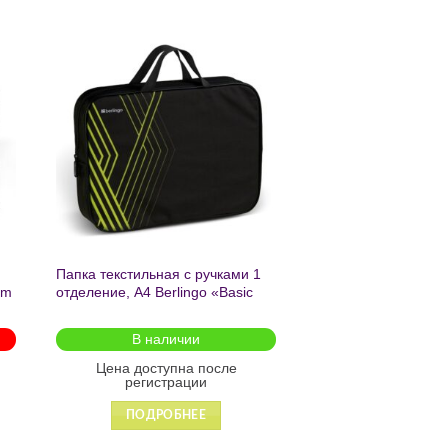
ь
Добавить
в список
желаний
Папка текстильная с ручками 1
am
отделение, А4 Berlingo «Basic
green», 350*265*75мм, текстиль,
на молнии2601
В наличии
Цена доступна после
регистрации
ПОДРОБНЕЕ