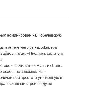
 был номинирован на Нобелевскую
цатипятилетнего сына, офицера
 Зайцев писал: «Писатель сильного
…»
 герой, семилетний мальчик Ваня,
ые особенно запомнились.
величайшей простоте утонченную и
 православный строй ее души