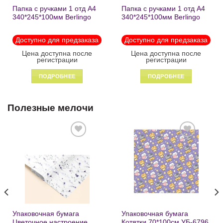
Папка с ручками 1 отд А4
Папка с ручками 1 отд А4
340*245*100мм Berlingo
340*245*100мм Berlingo
«Black» пластик на
«Enjoy the little things»
молнии1246
пластик на молнии 1215
Доступно для предзаказа
Доступно для предзаказа
Цена доступна после
Цена доступна после
регистрации
регистрации
ПОДРОБНЕЕ
ПОДРОБНЕЕ
Полезные мелочи
Добавить
Добавить
в список
в список
желаний
желаний
Упаковочная бумага
Упаковочная бумага
Цветочное настроение
Котятки 70*100см УБ-6796