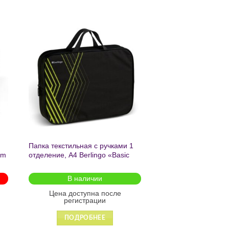
ь
Добавить
в список
желаний
Папка текстильная с ручками 1
am
отделение, А4 Berlingo «Basic
green», 350*265*75мм, текстиль,
на молнии2601
В наличии
Цена доступна после
регистрации
ПОДРОБНЕЕ