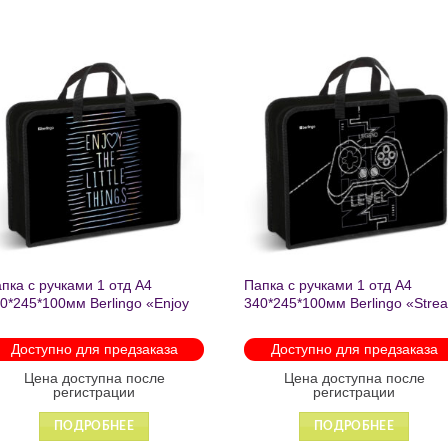
Добавить
Добавит
в список
в список
желаний
желаний
пка с ручками 1 отд А4
Папка с ручками 1 отд А4
0*245*100мм Berlingo «Enjoy
340*245*100мм Berlingo «Stre
e little things» пластик на
rider» пластик на молнии 1207
лнии 1215
Доступно для предзаказа
Доступно для предзаказа
Цена доступна после
Цена доступна после
регистрации
регистрации
ПОДРОБНЕЕ
ПОДРОБНЕЕ