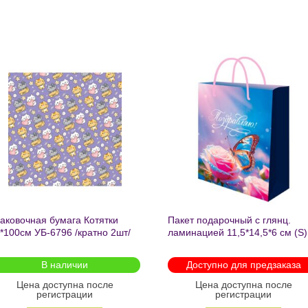
Добавить
Добавит
в список
в список
желаний
желаний
аковочная бумага Котятки
Пакет подарочный с глянц.
*100см УБ-6796 /кратно 2шт/
ламинацией 11,5*14,5*6 см (S)
Бабочка ППК-2727
В наличии
Доступно для предзаказа
Цена доступна после
Цена доступна после
регистрации
регистрации