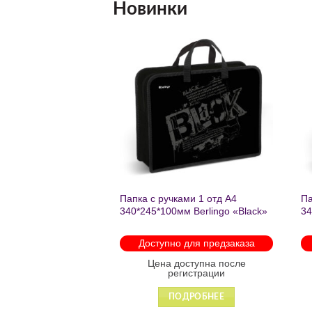
Новинки
Добавить
Добавить
в список
в список
желаний
желаний
нешкольных занятий
Папка с ручками 1 отд А4
Па
есте к победе
340*245*100мм Berlingo «Black»
34
ень регулируемый
пластик на молнии1246
th
арабинами
мо
 для предзаказа
Доступно для предзаказа
 88931
оступна после
Цена доступна после
гистрации
регистрации
ДРОБНЕЕ
ПОДРОБНЕЕ