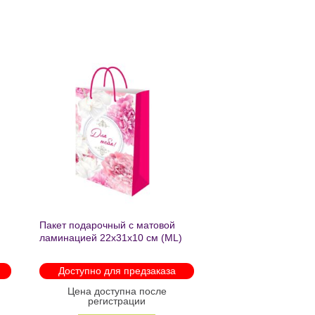
ь
Добавить
в список
желаний
Пакет подарочный с матовой
ламинацией 22х31х10 см (ML)
Пышные пионы 190г ППК-2759
Доступно для предзаказа
Цена доступна после
регистрации