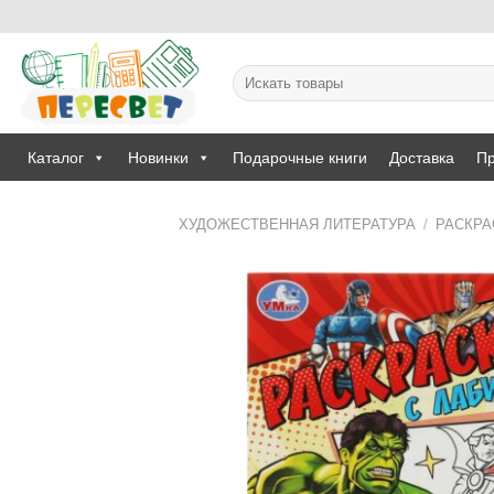
Skip
to
content
Искать:
Каталог
Новинки
Подарочные книги
Доставка
Пр
ХУДОЖЕСТВЕННАЯ ЛИТЕРАТУРА
/
РАСКРА