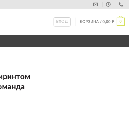
0
ВХОД
КОРЗИНА /
0,00
₽
биринтом
оманда