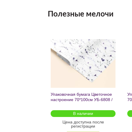
Полезные мелочи
Добавить
Добавить
в список
в список
желаний
желаний
чный с мат.лам.
Упаковочная бумага Цветочное
Уп
ML) Торт со
настроение 70*100см УБ-6808 /
70
г (собс.разр.)
кратно 2шт/
 для предзаказа
В наличии
оступна после
Цена доступна после
гистрации
регистрации