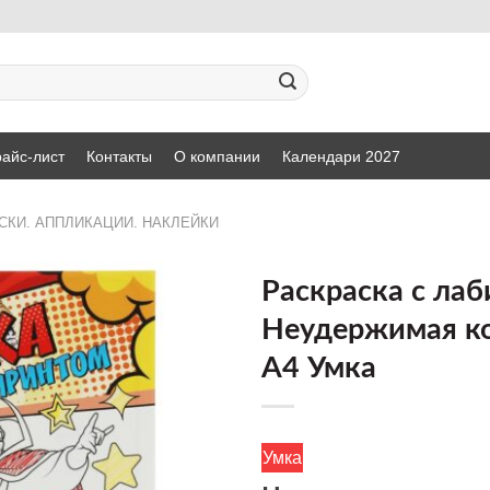
айс-лист
Контакты
О компании
Календари 2027
СКИ. АППЛИКАЦИИ. НАКЛЕЙКИ
Раскраска с ла
Неудержимая к
ДОБАВИТЬ
А4 Умка
В СПИСОК
ЖЕЛАНИЙ
Умка