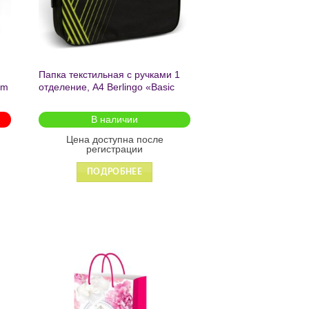
Папка текстильная с ручками 1
am
отделение, А4 Berlingo «Basic
green», 350*265*75мм, текстиль,
на молнии2601
В наличии
Цена доступна после
регистрации
ПОДРОБНЕЕ
ь
Добавить
в список
желаний