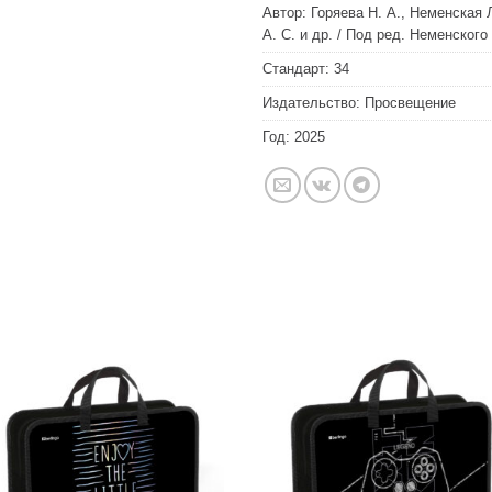
Автор:
Горяева Н. А., Неменская 
А. С. и др. / Под ред. Неменского
Стандарт:
34
Издательство:
Просвещение
Год:
2025
Добавить
Добавит
в список
в список
желаний
желаний