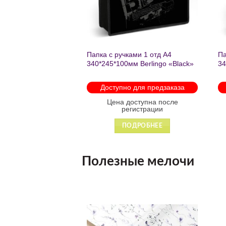
нешкольных занятий
Папка с ручками 1 отд А4
Па
есте к победе
340*245*100мм Berlingo «Black»
34
ень регулируемый
пластик на молнии1246
th
арабинами
мо
 для предзаказа
Доступно для предзаказа
 88931
оступна после
Цена доступна после
гистрации
регистрации
ДРОБНЕЕ
ПОДРОБНЕЕ
Полезные мелочи
Добавить
Добавить
в список
в список
желаний
желаний