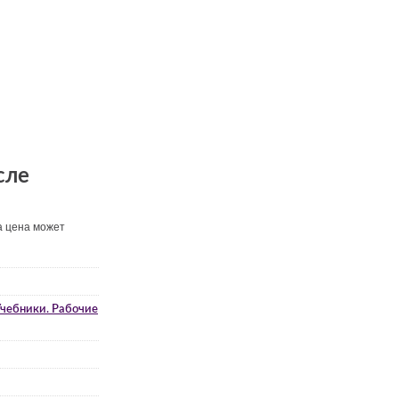
сле
а цена может
чебники. Рабочие