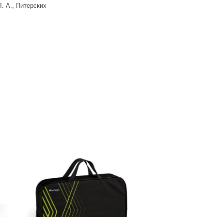
Л. А., Питерских
ь
Добавить
в список
желаний