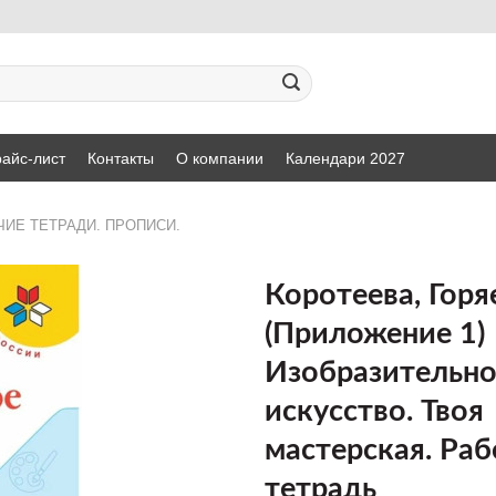
айс-лист
Контакты
О компании
Календари 2027
ЧИЕ ТЕТРАДИ. ПРОПИСИ.
Коротеева, Горяе
(Приложение 1)
ДОБАВИТЬ
Изобразительн
В СПИСОК
ЖЕЛАНИЙ
искусство. Твоя
мастерская. Раб
тетрадь