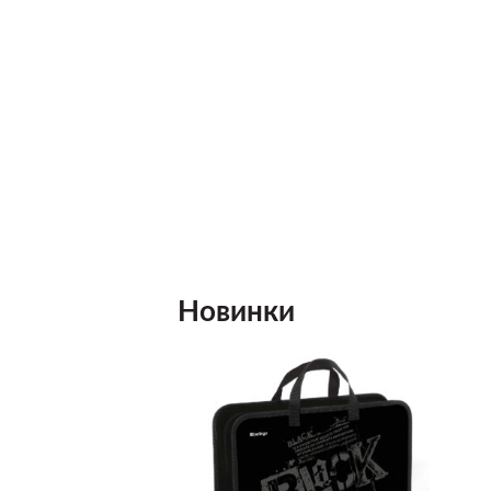
Новинки
Добавить
Добавить
в список
в список
желаний
желаний