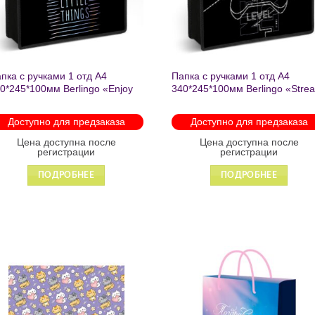
пка с ручками 1 отд А4
Папка с ручками 1 отд А4
0*245*100мм Berlingo «Enjoy
340*245*100мм Berlingo «Stre
e little things» пластик на
rider» пластик на молнии 1207
лнии 1215
Доступно для предзаказа
Доступно для предзаказа
Цена доступна после
Цена доступна после
регистрации
регистрации
ПОДРОБНЕЕ
ПОДРОБНЕЕ
Добавить
Добавит
в список
в список
желаний
желаний