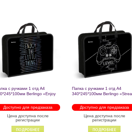
Добавить
Добавит
в список
в список
желаний
желаний
пка с ручками 1 отд А4
Папка с ручками 1 отд А4
0*245*100мм Berlingo «Enjoy
340*245*100мм Berlingo «Stre
e little things» пластик на
rider» пластик на молнии 1207
лнии 1215
Доступно для предзаказа
Доступно для предзаказа
Цена доступна после
Цена доступна после
регистрации
регистрации
ПОДРОБНЕЕ
ПОДРОБНЕЕ