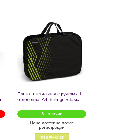
ь
Добавить
в список
желаний
Папка текстильная с ручками 1
am
отделение, А4 Berlingo «Basic
green», 350*265*75мм, текстиль,
на молнии2601
В наличии
Цена доступна после
регистрации
ПОДРОБНЕЕ