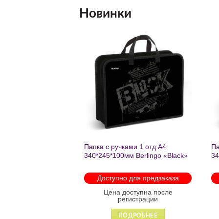
Новинки
Добавить
Добавить
в список
в список
желаний
желаний
нешкольных занятий
Папка с ручками 1 отд А4
Па
есте к победе
340*245*100мм Berlingo «Black»
34
ень регулируемый
пластик на молнии1246
th
арабинами
мо
 для предзаказа
Доступно для предзаказа
 88931
оступна после
Цена доступна после
гистрации
регистрации
ДРОБНЕЕ
ПОДРОБНЕЕ