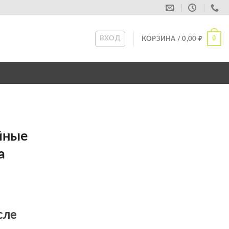
0
ВХОД
КОРЗИНА /
0,00
₽
йные
а
сле