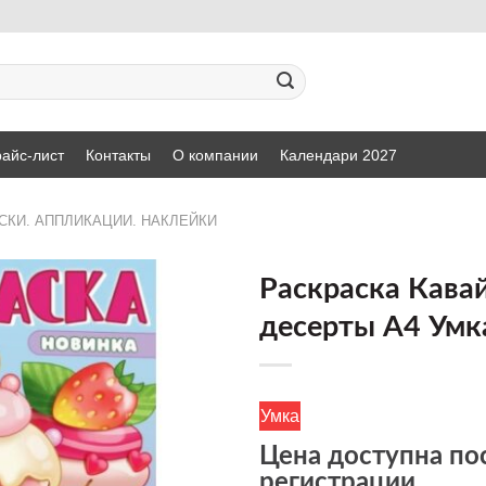
айс-лист
Контакты
О компании
Календари 2027
СКИ. АППЛИКАЦИИ. НАКЛЕЙКИ
Раскраска Кава
десерты А4 Умк
ДОБАВИТЬ
В СПИСОК
ЖЕЛАНИЙ
Умка
Цена доступна по
регистрации