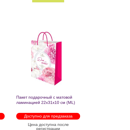
ь
Добавить
в список
желаний
Пакет подарочный с матовой
ламинацией 22х31х10 см (ML)
Пышные пионы 190г ППК-2759
Доступно для предзаказа
Цена доступна после
регистрации