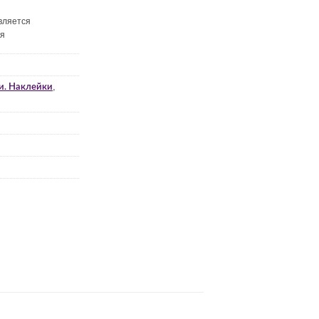
вляется
ия
,
и. Наклейки