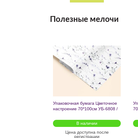
Полезные мелочи
Добавить
Добавить
в список
в список
желаний
желаний
чный с мат.лам.
Упаковочная бумага Цветочное
Уп
ML) Торт со
настроение 70*100см УБ-6808 /
70
г (собс.разр.)
кратно 2шт/
 для предзаказа
В наличии
оступна после
Цена доступна после
гистрации
регистрации