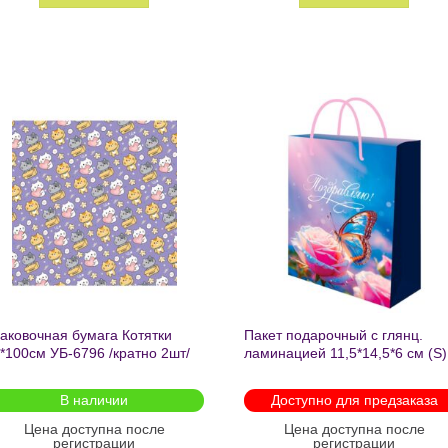
Добавить
Добавит
в список
в список
желаний
желаний
аковочная бумага Котятки
Пакет подарочный с глянц.
*100см УБ-6796 /кратно 2шт/
ламинацией 11,5*14,5*6 см (S)
Бабочка ППК-2727
В наличии
Доступно для предзаказа
Цена доступна после
Цена доступна после
регистрации
регистрации