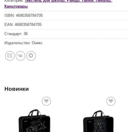
Категории:
Текстиль для школы. Ранцы. Папки. Пеналы.
,
Канцтовары
ISBN:
4690358784705
EAN:
4690358784705
Стандарт:
36
Издательство:
Оникс
Новинки
Добавить
Добавить
в список
в список
желаний
желаний