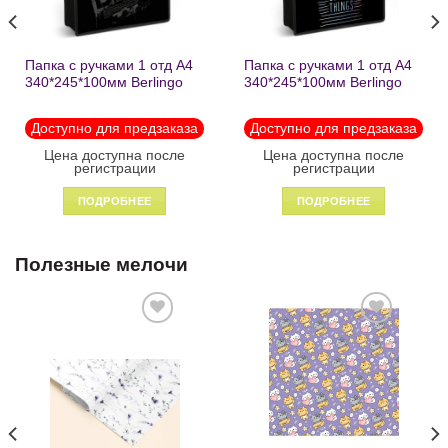
Папка с ручками 1 отд А4
Папка с ручками 1 отд А4
340*245*100мм Berlingo
340*245*100мм Berlingo
«Black» пластик на
«Enjoy the little things»
молнии1246
пластик на молнии 1215
Доступно для предзаказа
Доступно для предзаказа
Цена доступна после
Цена доступна после
регистрации
регистрации
ПОДРОБНЕЕ
ПОДРОБНЕЕ
Полезные мелочи
Добавить
Добавить
в список
в список
желаний
желаний