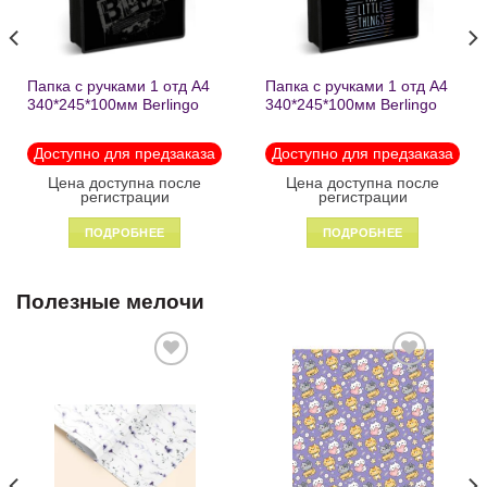
Папка с ручками 1 отд А4
Папка с ручками 1 отд А4
340*245*100мм Berlingo
340*245*100мм Berlingo
«Black» пластик на
«Enjoy the little things»
молнии1246
пластик на молнии 1215
Доступно для предзаказа
Доступно для предзаказа
Цена доступна после
Цена доступна после
регистрации
регистрации
ПОДРОБНЕЕ
ПОДРОБНЕЕ
Полезные мелочи
Добавить
Добавить
в список
в список
желаний
желаний