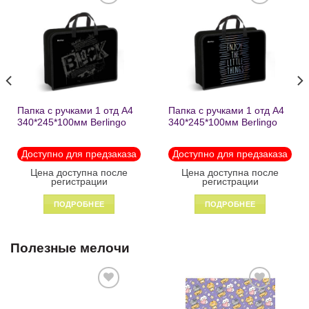
Добавить
Добавить
в список
в список
желаний
желаний
Папка с ручками 1 отд А4
Папка с ручками 1 отд А4
340*245*100мм Berlingo
340*245*100мм Berlingo
«Black» пластик на
«Enjoy the little things»
молнии1246
пластик на молнии 1215
Доступно для предзаказа
Доступно для предзаказа
Цена доступна после
Цена доступна после
регистрации
регистрации
ПОДРОБНЕЕ
ПОДРОБНЕЕ
Полезные мелочи
Добавить
Добавить
в список
в список