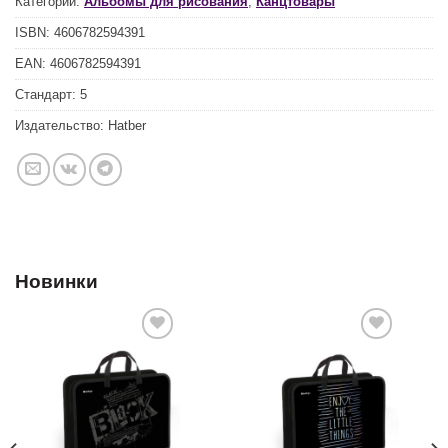
Категории:
Альбомы для рисования
,
Канцтовары
ISBN:
4606782594391
EAN:
4606782594391
Стандарт:
5
Издательство:
Hatber
Новинки
Добавить
Добавить
в список
в список
желаний
желаний