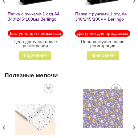
Папка с ручками 1 отд А4
Папка с ручками 1 отд А4
340*245*100мм Berlingo
340*245*100мм Berlingo
«Black» пластик на
«Enjoy the little things»
молнии1246
пластик на молнии 1215
Доступно для предзаказа
Доступно для предзаказа
Цена доступна после
Цена доступна после
регистрации
регистрации
ПОДРОБНЕЕ
ПОДРОБНЕЕ
Полезные мелочи
Добавить
Добавить
в список
в список
желаний
желаний